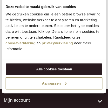
Klompenmakerij De
Deze website maakt gebruik van cookies
Vriendschap
We gebruiken cookies om je een betere browse ervaring
te bieden, website verkeer te analyseren en marketing
Op de Alida-Hoeve kun je ook een bezoek brengen aan
activiteiten te ondersteunen. Selecteer het type cookies
Klompenboerderij De Vriendschap, direct naast de hoeve.
dat u wilt toestaan. Klik op 'Details tonen' om cookies te
Vroeger liepen boeren en arbeiders op dit schoeisel van
beheren of uit te schakelen. Raadpleeg onze
populieren- of wilgenhout. Het klompenmaken is een
cookieverklaring
en
privacyverklaring
voor meer
informatie.
ambacht dat in Nederland nog altijd in hoog aanzien staat;
het vereist veel vakmanschap om uit een schijf hout een
klomp te steken. Na de demonstratie kun je in de winkel
diverse gedecoreerde klompen bewonderen. Er zijn ook
Alle cookies toestaan
andere souvenirs te verkrijgen. De toegang is gratis.
Aanpassen
Mijn account