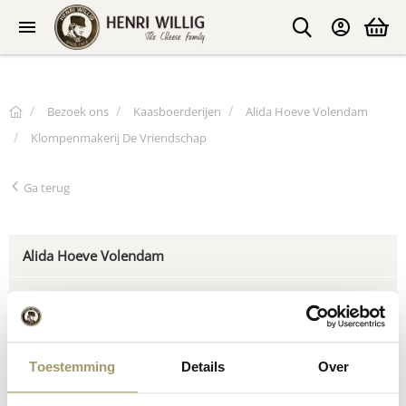
Bezoek ons
Kaasboerderijen
Alida Hoeve Volendam
Klompenmakerij De Vriendschap
Ga terug
Alida Hoeve Volendam
Onze winkel
Klompenmakerij De Vriendschap
Toestemming
Details
Over
Openingstijden en adres