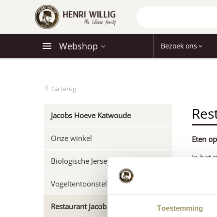
Webshop
Bezoek ons
Ga terug
Res
Jacobs Hoeve Katwoude
Onze winkel
Eten op
In het 
Biologische Jersey boerderij
voor ee
Holland
Vogeltentoonstelling De Stern
groeps
Restaurant Jacob
Toestemming
Restaur