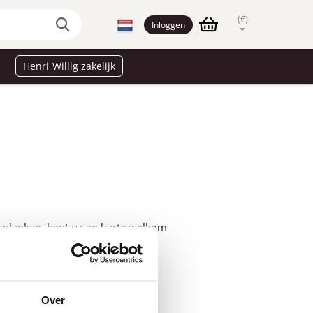
(€)
Inloggen
Henri Willig zakelijk
asplanken, bent u van harte welkom
 de sfeervolle ambiance van een
en. Hiervoor zijn speciale
Over