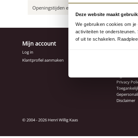
Openingstijden en adres
Neem vo
Deze website maakt gebruik
We gebruiken cookies om je e
activiteiten te ondersteunen.
of uit te schakelen. Raadple
Mijn account
Klanten
Contact
Log in
Veelgesteld
Klantprofiel aanmaken
Verzending
Retourbele
Algemene 
Privacy Poli
Toegankelij
Gepersonal
Disclaimer
© 2004 - 2026 Henri Willig Kaas