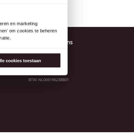
g.com
.
seren en marketing
tonen' om cookies te beheren
atie.
Contact gegevens
Hoogedijk 8
1145 PM Katwoude
lle cookies toestaan
Netherlands
+31(0) 299 655 151
KvK: 36037970
BTW: NL006196238B01