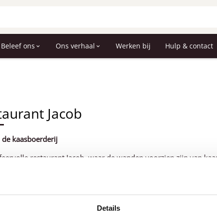
Beleef ons
Ons verhaal
Werken bij
Hulp & contact
taurant Jacob
 de kaasboerderij
sfeervolle restaurant Jacob, waar de wanden voorzien zijn van ka
n vergadering, heerlijke lunch, high tea, borrel, BBQ of diner. In
s interieur kunnen groepen van 10 tot 150 gasten ontvangen word
arrangementen beschikbaar.
Details
ant Jacob is uitsluitend geopend op aanvraag.