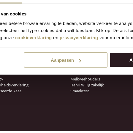
or de mogelijkheden contact op via restaurantjacob@henriwilli
 van cookies
en betere browse ervaring te bieden, website verkeer te analy
 Selecteer het type cookies dat u wilt toestaan. Klik op 'Details 
eg onze
cookieverklaring
en
privacyverklaring
voor meer inform
service
Ontdek ons
Blog
e vragen
Klant beoordelingen
Aanpassen
A
 & bezorging
Recepten
id
Influencers
voorwaarden
Cadeaukaart
cy
Melkveehouders
kheidsverklaring
Henri Willig zakelijk
iseerde kaas
Smaaktest