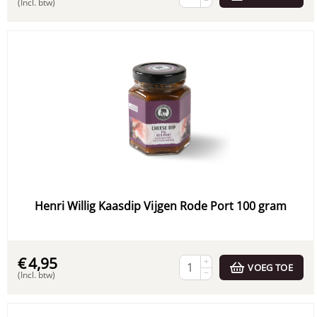
−
(Incl. btw)
Henri Willig Kaasdip Vijgen Rode Port 100 gram
€
4,95
+
VOEG TOE
−
(Incl. btw)