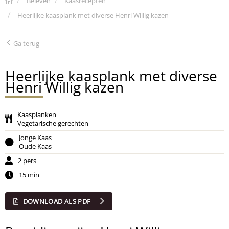
Beleven
Kaasrecepten
Heerlijke kaasplank met diverse Henri Willig kazen
Ga terug
Heerlijke kaasplank met diverse
Henri Willig kazen
Kaasplanken
Vegetarische gerechten
Jonge Kaas
Oude Kaas
2 pers
15 min
DOWNLOAD ALS PDF