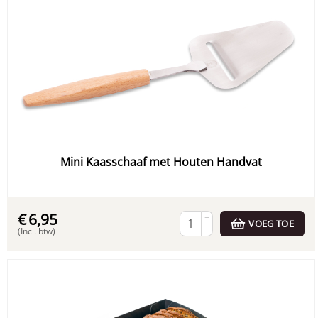
Mini Kaasschaaf met Houten Handvat
€
6,95
+
VOEG TOE
−
(Incl. btw)