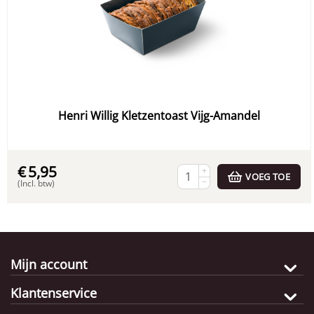
Henri Willig Kletzentoast Vijg-Amandel
€
5,95
+
VOEG TOE
−
(Incl. btw)
Mijn account
Klantenservice