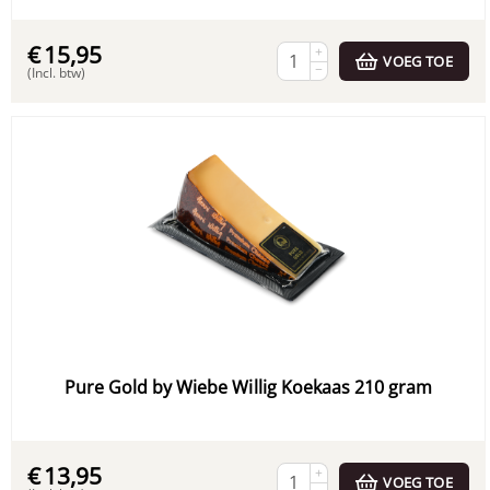
€
15,95
+
VOEG TOE
−
(Incl. btw)
Pure Gold by Wiebe Willig Koekaas 210 gram
€
13,95
+
VOEG TOE