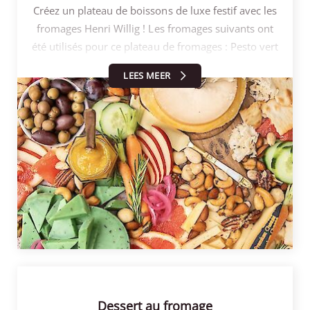
Créez un plateau de boissons de luxe festif avec les
fromages Henri Willig ! Les fromages suivants ont
été utilisés pour ce plateau de fromages : Pesto vert
- jeune fromage de vache au pesto vert, Chèvre d'or
LEES MEER
- fromage de chèvre affiné, Tremendous truffle -
jeune fromage de vache affiné à la truffe. Le
fromage de chèvre est ici placé sur un rouleau à
fromage qui peut être utilisé pour créer de
magnifiques "fleurs" de fromage. La trempette à
l'ananas et au gingembre est une combinaison
idéale avec ce fromage. Le pesto vert et le fromage
à la truffe peuvent être coupés en points et en
bandes. Remplissez la planche avec les fromages et
alternez avec des fruits frais et des crudités. Pensez
par exemple à la pomme, au raisin, à la carotte et
au concombre. Enfin, ajoutez des noix fraîches, des
olives et des crackers. Vous obtiendrez ainsi une
Dessert au fromage