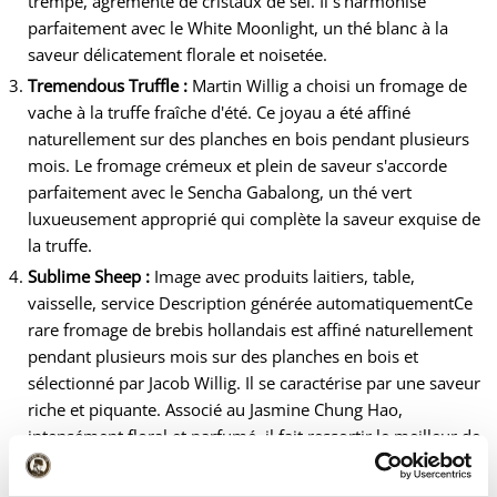
trempé, agrémenté de cristaux de sel. Il s'harmonise
parfaitement avec le White Moonlight, un thé blanc à la
saveur délicatement florale et noisetée.
Tremendous Truffle :
Martin Willig a choisi un fromage de
vache à la truffe fraîche d'été. Ce joyau a été affiné
naturellement sur des planches en bois pendant plusieurs
mois. Le fromage crémeux et plein de saveur s'accorde
parfaitement avec le Sencha Gabalong, un thé vert
luxueusement approprié qui complète la saveur exquise de
la truffe.
Sublime Sheep :
Image avec produits laitiers, table,
vaisselle, service Description générée automatiquementCe
rare fromage de brebis hollandais est affiné naturellement
pendant plusieurs mois sur des planches en bois et
sélectionné par Jacob Willig. Il se caractérise par une saveur
riche et piquante. Associé au Jasmine Chung Hao,
intensément floral et parfumé, il fait ressortir le meilleur de
chacun.
Glorious Goat :
Henri Willig a choisi ce fromage de chèvre