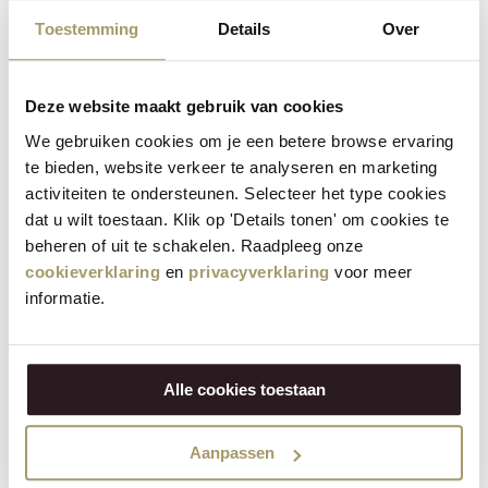
néerlandais en toute conviction. Ce fromage est crémeux et
Toestemming
Details
Over
plein de saveur, avec une pointe d'épices. Il est le
complément parfait du Rooibos Summerfruit et rehausse la
douceur du thé, car sa saveur légèrement sucrée s'accorde
Deze website maakt gebruik van cookies
parfaitement avec le fromage. Une combinaison
We gebruiken cookies om je een betere browse ervaring
irrésistiblement délicieuse !
te bieden, website verkeer te analyseren en marketing
activiteiten te ondersteunen. Selecteer het type cookies
Des expériences à savourer
dat u wilt toestaan. Klik op 'Details tonen' om cookies te
beheren of uit te schakelen. Raadpleeg onze
Cette expérience a été une véritable source d'inspiration.
cookieverklaring
en
privacyverklaring
voor meer
Lorsque vous pensez à une dégustation de fromages, pensez-
informatie.
vous immédiatement au thé ? À notre table de déjeuner, nous
avons découvert que les sandwichs au fromage se dégustent
particulièrement bien avec une tasse de thé. Un choix logique
Alle cookies toestaan
si l'on y réfléchit bien. Bref, un bon conseil pour les clients, les
amis et tous ceux qui veulent quelque chose de différent de la
combinaison classique vin-fromage. Avec
fromage de Henri
Aanpassen
Willig
, les possibilités sont infinies !