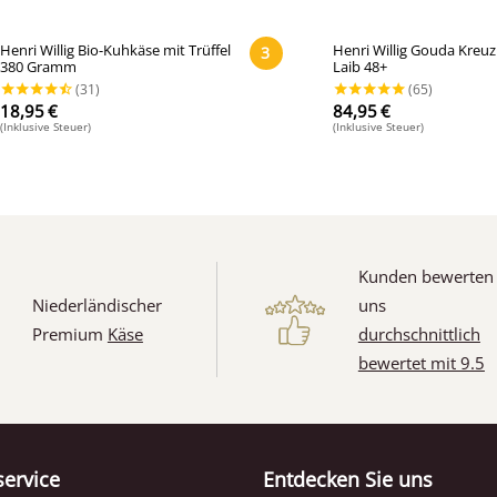
Henri Willig Bio-Kuhkäse mit Trüffel
Henri Willig Gouda Kre
3
380 Gramm
Laib 48+
18,95
€
84,95
€
(Inklusive Steuer)
(Inklusive Steuer)
Kunden bewerten
Niederländischer
uns
Premium
Käse
durchschnittlich
bewertet mit 9.5
ervice
Entdecken Sie uns
(31)