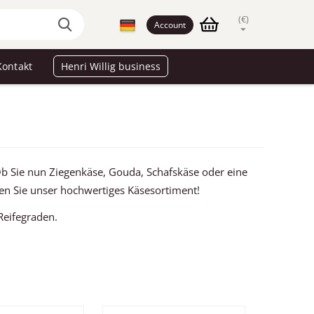
(€)
Account
Kontakt
Henri Willig business
 Ob Sie nun Ziegenkäse, Gouda, Schafskäse oder eine
ken Sie unser hochwertiges Käsesortiment!
Reifegraden.