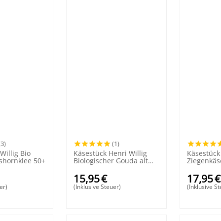
(3)
(1)
Willig Bio
Käsestück Henri Willig
Käsestück
shornklee 50+
Biologischer Gouda alt
Ziegenkäs
50+
15,95
€
17,95
€
er)
(Inklusive Steuer)
(Inklusive S