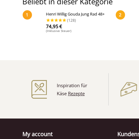
Beliebt in dieser Kategorie
Henri Willig Gouda Jung Rad 48+
1
2
74,95
€
(Inklusive Steuer)
Inspiration für
Käse
Rezepte
(128)
My account
Kundens