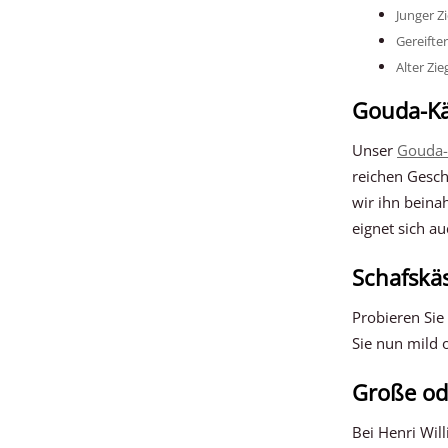
Junger Z
Gereifte
Alter Zi
Gouda-K
Unser
Gouda-
reichen Gesch
wir ihn beina
eignet sich a
Schafskä
Probieren Si
Sie nun mild 
Große od
Bei Henri Wil