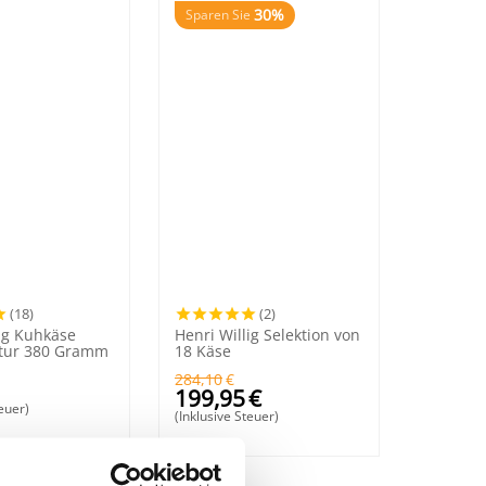
30%
Sparen Sie
(18)
(2)
lig Kuhkäse
Henri Willig Selektion von
tur 380 Gramm
18 Käse
284,10
€
199,95
€
teuer)
(Inklusive Steuer)