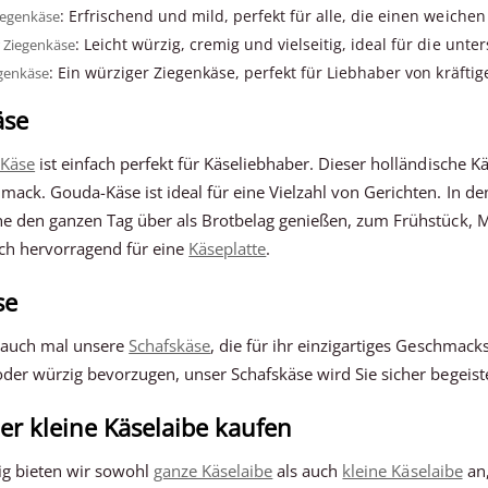
: Erfrischend und mild, perfekt für alle, die einen weiche
iegenkäse
: Leicht würzig, cremig und vielseitig, ideal für die unte
r Ziegenkäse
: Ein würziger Ziegenkäse, perfekt für Liebhaber von kräfti
egenkäse
äse
Käse
ist einfach perfekt für Käseliebhaber. Dieser holländische K
mack. Gouda-Käse ist ideal für eine Vielzahl von Gerichten. In de
he den ganzen Tag über als Brotbelag genießen, zum Frühstück,
uch hervorragend für eine
Käseplatte
.
se
e auch mal unsere
Schafskäse
, die für ihr einzigartiges Geschmac
oder würzig bevorzugen, unser Schafskäse wird Sie sicher begeist
er kleine Käselaibe kaufen
lig bieten wir sowohl
ganze Käselaibe
als auch
kleine Käselaibe
an,