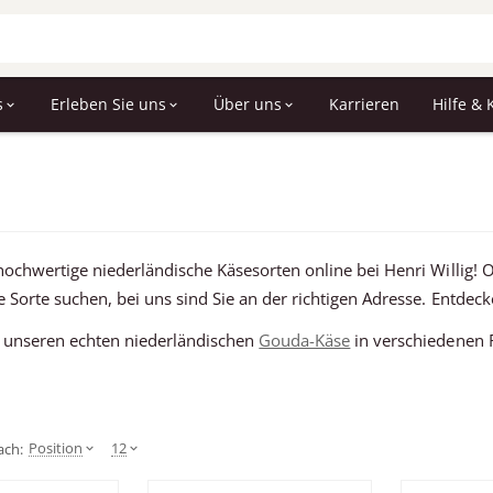
s
Erleben Sie uns
Über uns
Karrieren
Hilfe & 
 hochwertige niederländische Käsesorten online bei Henri Willig!
e Sorte suchen, bei uns sind Sie an der richtigen Adresse. Entdec
 unseren echten niederländischen
Gouda-Käse
in verschiedenen 
Position
12
ach: