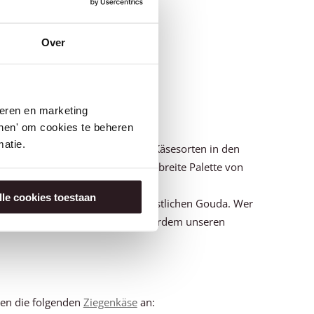
igen
Over
8
9
10
WEITER
seren en marketing
tonen' om cookies te beheren
atie.
llen. Deshalb werden alle unsere Käsesorten in den
e
Käseherstellung
. Wir bieten eine breite Palette von
lle cookies toestaan
nd vergessen Sie nicht unseren köstlichen Gouda. Wer
äftiges Aroma empfehlen wir außerdem unseren
ten die folgenden
Ziegenkäse
an: