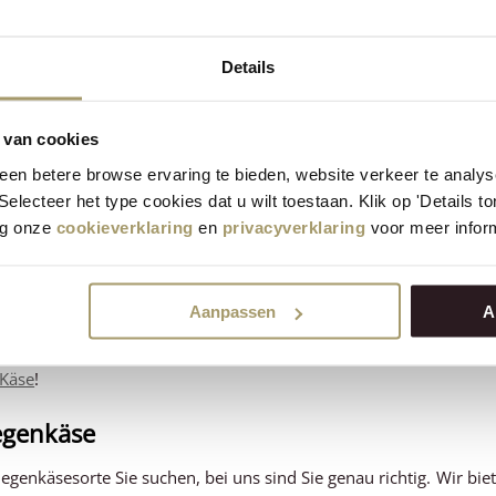
Weitere 12 Produkte anze
Details
ZURÜCK
1
2
3
4
5
6
7
 van cookies
en betere browse ervaring te bieden, website verkeer te analy
dene Arten von Käse
 Selecteer het type cookies dat u wilt toestaan. Klik op 'Details 
eg onze
cookieverklaring
en
privacyverklaring
voor meer inform
lig streben wir stets danach, Käse von höchster Qualität herzuste
 dem Land des Käses, hergestellt. Erfahren Sie mehr über unser
, damit Sie immer den passenden Käse bei uns finden.
Aanpassen
A
 unsere Ziegenkäse, wie z. B. junge, reife und alte Ziegenkäse, u
gische Herstellung legt, findet bei uns auch
Bio-Käse
. Für ein kr
 Käse
!
egenkäse
iegenkäsesorte Sie suchen, bei uns sind Sie genau richtig.
Wir bie