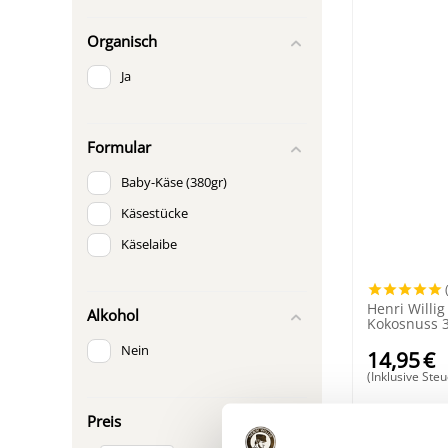
Organisch
Ja
Formular
Baby-Käse (380gr)
Käsestücke
Käselaibe
Henri Willi
Alkohol
Kokosnuss 
Nein
14,95
€
(Inklusive Steu
Preis