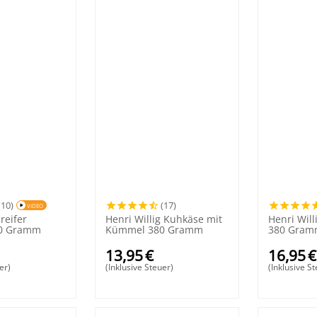
(10)
(17)
VIDEO
 reifer
Henri Willig Kuhkäse mit
Henri Will
50 Gramm
Kümmel 380 Gramm
380 Gra
13,95
€
16,95
€
er)
(Inklusive Steuer)
(Inklusive S