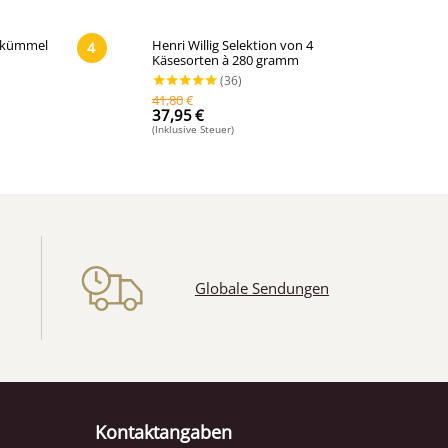
uzkümmel
Henri Willig Selektion von 4
4
Käsesorten à 280 gramm
41,80
€
37,95
€
(Inklusive Steuer)
Globale Sendungen
Kontaktangaben
(65)
(36)