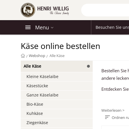
Menu
Besuchen Sie un
Käse online bestellen
Webshop
Alle Käse
/
/
Alle Käse
Bestellen Sie
Kleine Käselaibe
andere lecker
Käsestücke
Entdecken Sie
Ganze Käselaibe
Bio-Käse
Weiterlesen >
Kuhkäse
Ordnen n
Ziegenkäse