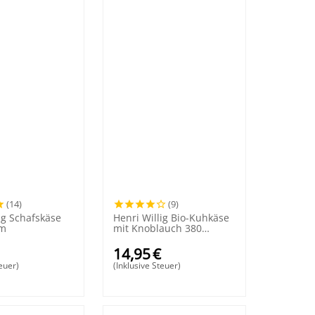
(14)
(9)
ig Schafskäse
Henri Willig Bio-Kuhkäse
mm
mit Knoblauch 380
Gramm
14,95
€
teuer)
(Inklusive Steuer)