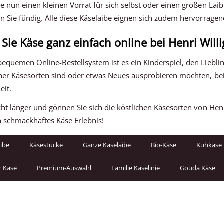
e nun einen kleinen Vorrat für sich selbst oder einen großen Lai
n Sie fündig. Alle diese Käselaibe eignen sich zudem hervorragen
 Sie Käse ganz einfach online bei Henri Willi
quemen Online-Bestellsystem ist es ein Kinderspiel, den Lieblings
her Käsesorten sind oder etwas Neues ausprobieren möchten, bei 
eit.
cht länger und gönnen Sie sich die köstlichen Käsesorten von Henr
in schmackhaftes Käse Erlebnis!
aibe
Käsestücke
Ganze Käselaibe
Bio-Käse
Kuhkäse
r Käse
Premium-Auswahl
Familie Käselinie
Gouda Käse