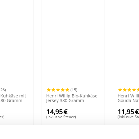
(26)
(15)
g Kuhkäse mit
Henri Willig Bio-Kuhkäse
Henri Wil
380 Gramm
Jersey 380 Gramm
Gouda Na
14,95
€
11,95
€
er)
(Inklusive Steuer)
(Inklusive S