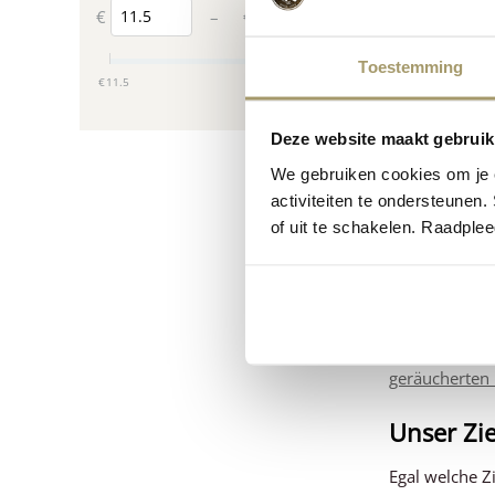
€
€
–
Toestemming
‎€
11.5
‎€
259.95
Deze website maakt gebruik
We gebruiken cookies om je e
Verschie
activiteiten te ondersteunen.
of uit te schakelen. Raadple
Bei Henri Wil
Niederlanden,
Käsesorten an
Entdecken Sie
Wert auf biolo
geräucherten
Unser Zi
Egal welche Z