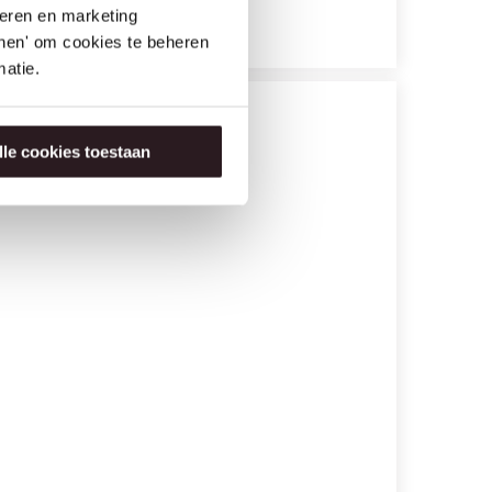
seren en marketing
tonen' om cookies te beheren
atie.
lle cookies toestaan