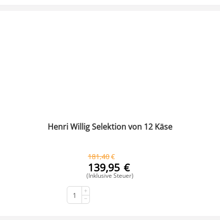
Henri Willig Selektion von 12 Käse
181,40
€
139,95
€
(Inklusive Steuer)
+
KAUFEN
−