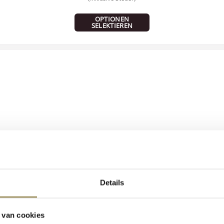
OPTIONEN
SELEKTIEREN
Henri Willig Ziegenkäse mit Lavendel 300 Gramm
Details
16,95
€
(Inklusive Steuer)
 van cookies