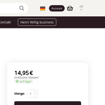
(€)
Account
Kontakt
Henri Willig business
14,95
€
(Inklusive Steuer)
auf lager
+
Menge:
−