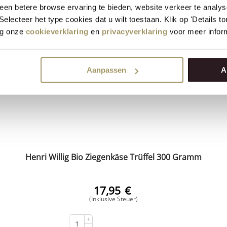
+
en betere browse ervaring te bieden, website verkeer te analy
KAUFEN
−
 Selecteer het type cookies dat u wilt toestaan. Klik op 'Details 
eg onze
cookieverklaring
en
privacyverklaring
voor meer inform
Aanpassen
A
Henri Willig Bio Ziegenkäse Trüffel 300 Gramm
17,95
€
(Inklusive Steuer)
+
KAUFEN