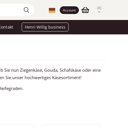
(€)
Account
Kontakt
Henri Willig business
 Ob Sie nun Ziegenkäse, Gouda, Schafskäse oder eine
ken Sie unser hochwertiges Käsesortiment!
Reifegraden.