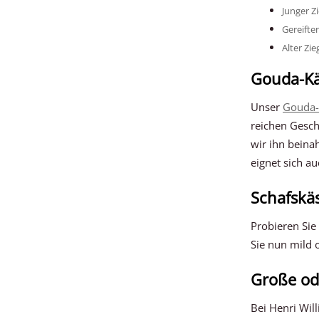
Junger Z
Gereifte
Alter Zi
Gouda-K
Unser
Gouda-
reichen Gesch
wir ihn beina
eignet sich a
Schafskä
Probieren Si
Sie nun mild 
Große od
Bei Henri Wil