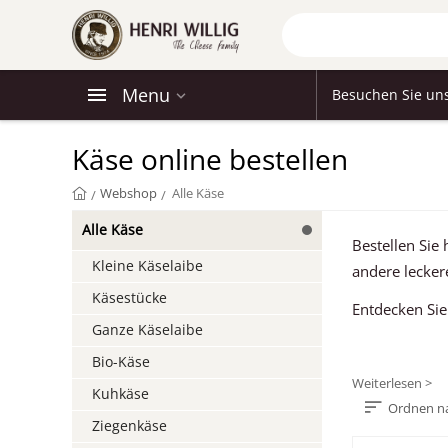
Menu
Besuchen Sie un
Käse online bestellen
Webshop
Alle Käse
/
/
Alle Käse
Bestellen Sie
Kleine Käselaibe
andere lecker
Käsestücke
Entdecken Sie
Ganze Käselaibe
Bio-Käse
Weiterlesen >
Kuhkäse
Ordnen n
Ziegenkäse