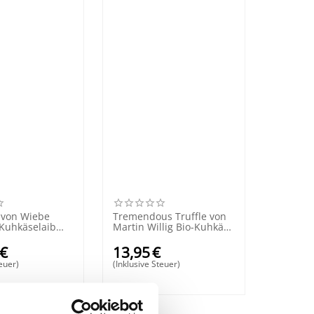
 von Wiebe
Tremendous Truffle von
-Kuhkäselaib
Martin Willig Bio-Kuhkäse
210 Gramm
€
13,95
€
teuer)
(Inklusive Steuer)