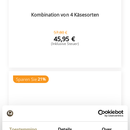
Kombination von 4 Käsesorten
57,80
€
45,95
€
(Inklusive Steuer)
KAUFEN
Sparen Sie
21%
Toestemming
Details
Over