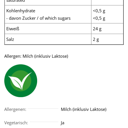
saturated
Kohlenhydrate
<0,5 g
- davon Zucker / of which sugars
<0,5 g
Eiweiß
24 g
Salz
2 g
Allergen: Milch (inklusiv Laktose)
Allergenen:
Milch (inklusiv Laktose)
Vegetarisch:
Ja