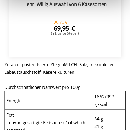
Henri Willig Auswahl von 6 Käsesorten
90,70
€
69,95
€
(Inklusive Steuer)
KAUFEN
Zutaten: pasteurisierte ZiegenMILCH, Salz, mikrobieller
Labaustauschstoff, Käsereikulturen
Durchschnittlicher Nährwert pro 100g:
1662/397
Energie
kJ/kcal
Fett
34 g
- davon gesättigte Fettsäuren / of which
21 g