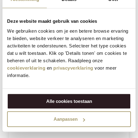
Henri Willig Set aus 5 Käsesorten
Deze website maakt gebruik van cookies
75,75
€
We gebruiken cookies om je een betere browse ervaring
59,95
€
te bieden, website verkeer te analyseren en marketing
(Inklusive Steuer)
activiteiten te ondersteunen. Selecteer het type cookies
KAUFEN
dat u wilt toestaan. Klik op 'Details tonen' om cookies te
beheren of uit te schakelen. Raadpleeg onze
cookieverklaring
en
privacyverklaring
voor meer
informatie.
Sparen Sie
23%
Alle cookies toestaan
Aanpassen