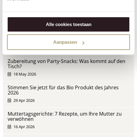
Teilen über:
Neueste Beiträge
Alle cookies toestaan
Käse aufbewahren: Wie geht das am besten?
Aanpassen
19 May 2026
Zubereitung von Party-Snacks: Was kommt auf den
Tisch?
18 May 2026
Stimmen Sie jetzt für das Bio Produkt des Jahres
2026
29 Apr 2026
Muttertagsgerichte: 7 Rezepte, um Ihre Mutter zu
verwöhnen
16 Apr 2026