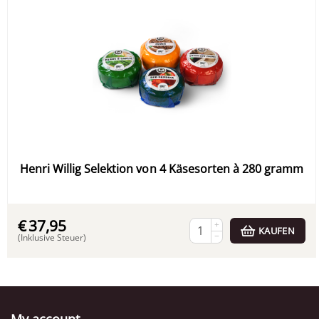
Henri Willig Selektion von 4 Käsesorten à 280 gramm
€
37,95
+
KAUFEN
−
(Inklusive Steuer)
My account