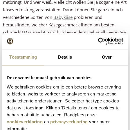
mitbringt. Und wer weiß, vielleicht wollen Sie ja sogar eine Art
Käseverkostung veranstalten. Dann können Sie ganz einfach
verschiedene Sorten von
Babykäse
probieren und
herausfinden, welcher Käsegeschmack Ihnen am besten
schmeckt! Das macht natürlich besonders viel Spaß, wenn Sie
Besuch haben.
Der leckerste Käse nach dem Essen
Toestemming
Details
Over
bei Henri Willig
Bei Henri Willig finden Sie Käsesorten, die sich perfekt zum
Deze website maakt gebruik van cookies
Verzehr nach einer Mahlzeit eignen. Egal, ob Sie einen
We gebruiken cookies om je een betere browse ervaring
kräftigen Geschmack wie unseren alten Gouda oder einen
te bieden, website verkeer te analyseren en marketing
milderen wie unsere Bio-Käse mögen, in unserem Sortiment
activiteiten te ondersteunen. Selecteer het type cookies
werden Sie fündig!
Bestellen Sie Käse online
oder schauen Sie
dat u wilt toestaan. Klik op 'Details tonen' om cookies te
in einem unserer
Käseläden
vorbei. Genießen Sie Ihre
beheren of uit te schakelen. Raadpleeg onze
cookieverklaring
en
privacyverklaring
voor meer
Mahlzeit!
informatie.