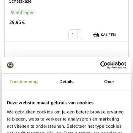
Schafskäse
auf lager
29,95
€
+
KAUFEN
−
WEB216
Kuhkäse Gouda Natur
Toestemming
Details
Over
Schafskäse mit Rosmarin und Thymian
auf lager
Deze website maakt gebruik van cookies
30,95
€
We gebruiken cookies om je een betere browse ervaring
+
te bieden, website verkeer te analyseren en marketing
KAUFEN
−
activiteiten te ondersteunen. Selecteer het type cookies