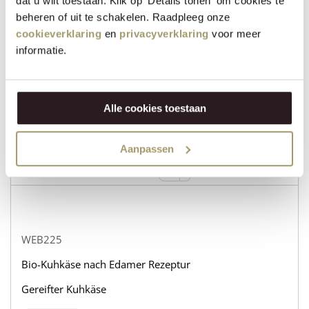
dat u wilt toestaan. Klik op 'Details tonen' om cookies te
beheren of uit te schakelen. Raadpleeg onze
cookieverklaring
en
privacyverklaring
voor meer
WEB232
informatie.
Bio-Kuhkäse nach Edamer Rezeptur
Gereifter Ziegenkäse
Alle cookies toestaan
auf lager
31,95
€
Aanpassen
+
KAUFEN
−
WEB225
Bio-Kuhkäse nach Edamer Rezeptur
Gereifter Kuhkäse