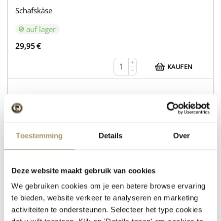
Schafskäse
auf lager
29,95
€
+
KAUFEN
−
WEB216
Kuhkäse Gouda Natur
Toestemming
Details
Over
Schafskäse mit Rosmarin und Thymian
Deze website maakt gebruik van cookies
auf lager
We gebruiken cookies om je een betere browse ervaring
30,95
€
te bieden, website verkeer te analyseren en marketing
+
KAUFEN
activiteiten te ondersteunen. Selecteer het type cookies
−