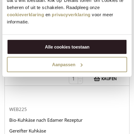
dat u wilt toestaan. Klik op 'Details tonen' om cookies te
beheren of uit te schakelen. Raadpleeg onze
cookieverklaring
en
privacyverklaring
voor meer
informatie.
WEB232
Bio-Kuhkäse nach Edamer Rezeptur
Gereifter Ziegenkäse
Alle cookies toestaan
auf lager
Aanpassen
31,95
€
+
KAUFEN
−
WEB225
Bio-Kuhkäse nach Edamer Rezeptur
Gereifter Kuhkäse