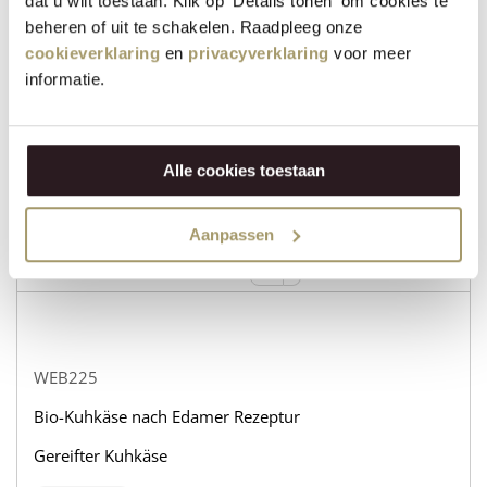
dat u wilt toestaan. Klik op 'Details tonen' om cookies te
beheren of uit te schakelen. Raadpleeg onze
cookieverklaring
en
privacyverklaring
voor meer
WEB232
informatie.
Bio-Kuhkäse nach Edamer Rezeptur
Gereifter Ziegenkäse
Alle cookies toestaan
auf lager
31,95
€
Aanpassen
+
KAUFEN
−
WEB225
Bio-Kuhkäse nach Edamer Rezeptur
Gereifter Kuhkäse