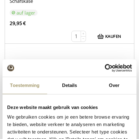
Schafskäse
auf lager
29,95
€
+
KAUFEN
−
WEB216
Kuhkäse Gouda Natur
Toestemming
Details
Over
Schafskäse mit Rosmarin und Thymian
auf lager
Deze website maakt gebruik van cookies
30,95
€
We gebruiken cookies om je een betere browse ervaring
+
te bieden, website verkeer te analyseren en marketing
KAUFEN
−
activiteiten te ondersteunen. Selecteer het type cookies