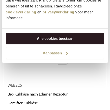
dat u wilt toestaan. Klik op 'Details tonen' om cookies te
beheren of uit te schakelen. Raadpleeg onze
cookieverklaring
en
privacyverklaring
voor meer
WEB232
informatie.
Bio-Kuhkäse nach Edamer Rezeptur
Gereifter Ziegenkäse
Alle cookies toestaan
auf lager
31,95
€
Aanpassen
+
KAUFEN
−
WEB225
Bio-Kuhkäse nach Edamer Rezeptur
Gereifter Kuhkäse