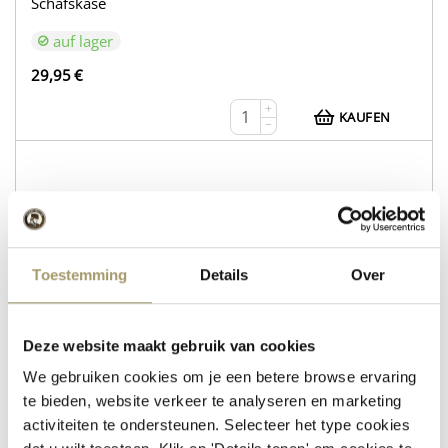
Schafskäse
auf lager
29,95
€
+
KAUFEN
−
WEB216
Kuhkäse Gouda Natur
Toestemming
Details
Over
Schafskäse mit Rosmarin und Thymian
auf lager
Deze website maakt gebruik van cookies
30,95
€
We gebruiken cookies om je een betere browse ervaring
+
te bieden, website verkeer te analyseren en marketing
KAUFEN
−
activiteiten te ondersteunen. Selecteer het type cookies