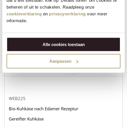
dat u wilt toestaan. Klik op 'Details tonen' om cookies te
beheren of uit te schakelen. Raadpleeg onze
cookieverklaring
en
privacyverklaring
voor meer
WEB232
informatie.
Bio-Kuhkäse nach Edamer Rezeptur
Gereifter Ziegenkäse
Alle cookies toestaan
auf lager
31,95
€
Aanpassen
+
KAUFEN
−
WEB225
Bio-Kuhkäse nach Edamer Rezeptur
Gereifter Kuhkäse