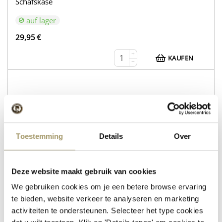
Schafskäse
auf lager
29,95
€
+
KAUFEN
−
WEB216
Kuhkäse Gouda Natur
Toestemming
Details
Over
Schafskäse mit Rosmarin und Thymian
auf lager
Deze website maakt gebruik van cookies
30,95
€
We gebruiken cookies om je een betere browse ervaring
+
te bieden, website verkeer te analyseren en marketing
KAUFEN
−
activiteiten te ondersteunen. Selecteer het type cookies