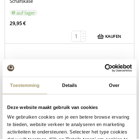
Schafskäse
auf lager
29,95
€
+
KAUFEN
−
WEB216
Kuhkäse Gouda Natur
Toestemming
Details
Over
Schafskäse mit Rosmarin und Thymian
auf lager
Deze website maakt gebruik van cookies
30,95
€
We gebruiken cookies om je een betere browse ervaring
+
te bieden, website verkeer te analyseren en marketing
KAUFEN
−
activiteiten te ondersteunen. Selecteer het type cookies