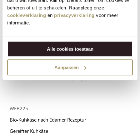
dat u wilt toestaan. Klik op 'Details tonen' om cookies te
beheren of uit te schakelen. Raadpleeg onze
cookieverklaring
en
privacyverklaring
voor meer
WEB232
informatie.
Bio-Kuhkäse nach Edamer Rezeptur
Gereifter Ziegenkäse
Alle cookies toestaan
auf lager
31,95
€
Aanpassen
+
KAUFEN
−
WEB225
Bio-Kuhkäse nach Edamer Rezeptur
Gereifter Kuhkäse