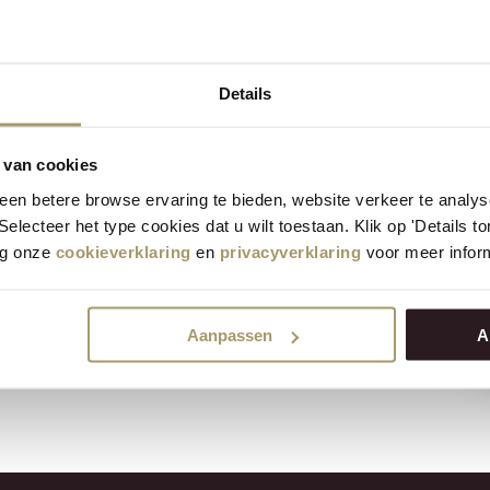
Details
unique offrant une sensation
 van cookies
e la truffe associé au
en betere browse ervaring te bieden, website verkeer te analy
régal pour les connaisseurs !
 Selecteer het type cookies dat u wilt toestaan. Klik op 'Details 
squ'elle est consommée en
eg onze
cookieverklaring
en
privacyverklaring
voor meer inform
pour rendre un plat encore plus
uffé.
Aanpassen
A