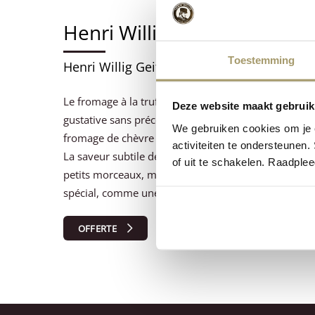
Henri Willig Chèvre Truffe
Toestemming
Henri Willig Geitenkaas Truffel 4/5kg 50+
Le fromage à la truffe de Henri Willig est un délice 
Deze website maakt gebruik
gustative sans précédent. Le goût raffiné et terreux d
We gebruiken cookies om je e
fromage de chèvre frais et crémeux est un véritable 
activiteiten te ondersteunen.
La saveur subtile de la truffe s'apprécie mieux lor
of uit te schakelen. Raadple
petits morceaux, mais elle peut aussi être utilisée 
spécial, comme une quiche au fromage de chèvre tr
OFFERTE