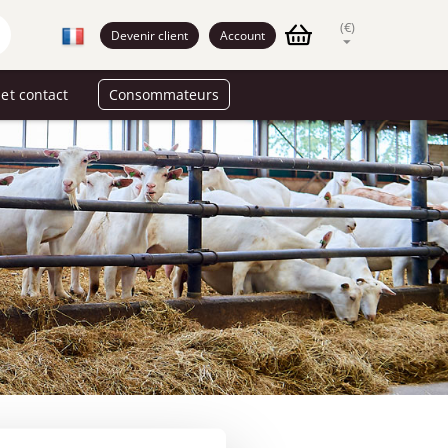
(€)
Devenir client
Account
et contact
Consommateurs