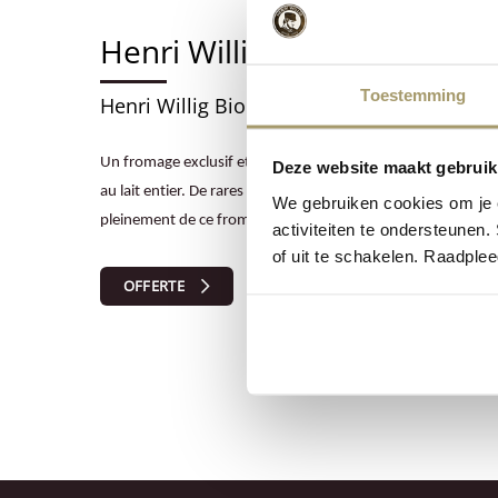
Henri Willig Vache Bio Truff
Toestemming
Henri Willig Biologisch Koekaas Truffel 4/
Un fromage exclusif et une sensation exceptionnelle. Le fr
Deze website maakt gebruik
au lait entier. De rares morceaux de truffe ont été ajoutés 
We gebruiken cookies om je e
pleinement de ce fromage exclusif.
activiteiten te ondersteunen.
of uit te schakelen. Raadple
OFFERTE