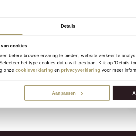
e
Details
5kg 50+
omage a un goût pur et crémeux dû
 van cookies
au fromage. Goûtez et profitez
en betere browse ervaring te bieden, website verkeer te analy
 Selecteer het type cookies dat u wilt toestaan. Klik op 'Details 
eg onze
cookieverklaring
en
privacyverklaring
voor meer inform
Aanpassen
A