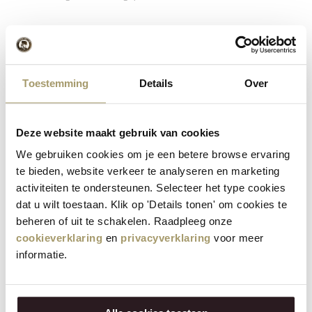
Go back
Henri Willig Gouda biologique
affiné
Toestemming
Details
Over
Henri Willig Biologische Gouda Belegen 4/5 kg 50+
Deze website maakt gebruik van cookies
Le Gouda biologique Henri Willig mûri 50+ a mûri
We gebruiken cookies om je een betere browse ervaring
naturellement pendant 4 mois et a donc un goût très riche.
te bieden, website verkeer te analyseren en marketing
Fabriqué à partir de lait biologique entier provenant de
activiteiten te ondersteunen. Selecteer het type cookies
vaches heureuses qui passent la plupart de leur temps au pré.
dat u wilt toestaan. Klik op 'Details tonen' om cookies te
Un fromage pur, sans additifs inutiles, et ça se goûte !
beheren of uit te schakelen. Raadpleeg onze
cookieverklaring
en
privacyverklaring
voor meer
OFFERTE
informatie.