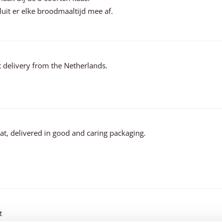
luit er elke broodmaaltijd mee af.
st delivery from the Netherlands.
eat, delivered in good and caring packaging.
t