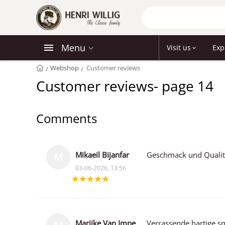
Menu
Visit us
Exp
Webshop
Customer reviews
/
/
Customer reviews- page 14
Comments
Mikaeil Bijanfar
Geschmack und Qualit
M
03-06-2026, 13:56
Marijke Van Impe
Verrassende hartige sm