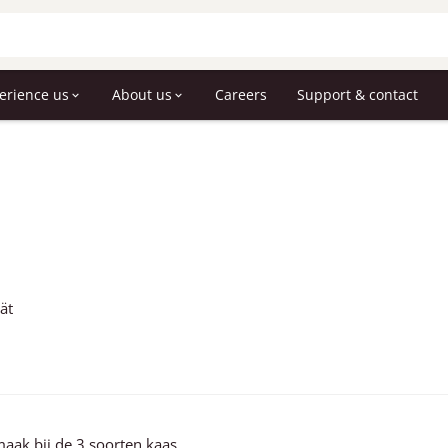
erience us
About us
Careers
Support & contact
ät
aak bij de 3 soorten kaas.