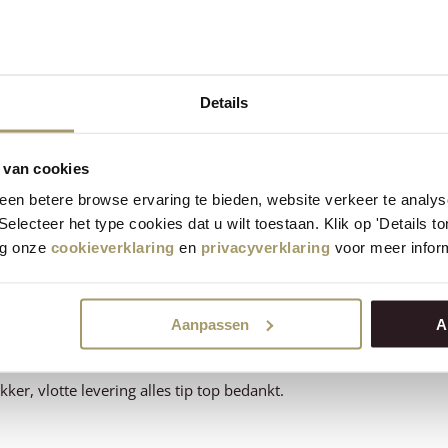
Details
ery fantastic
 van cookies
en betere browse ervaring te bieden, website verkeer te analy
 Selecteer het type cookies dat u wilt toestaan. Klik op 'Details 
eg onze
cookieverklaring
en
privacyverklaring
voor meer inform
e smaak, maar ook de bezorging.
Aanpassen
A
kker, vlotte levering alles tip top bedankt.