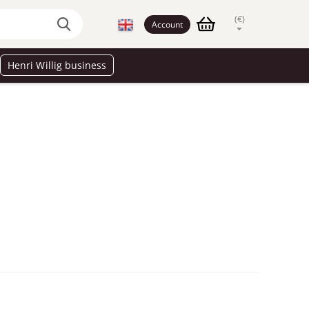
(€)
Account
Henri Willig business