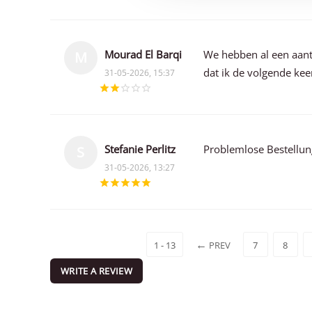
Mourad El Barqi
We hebben al een aant
M
dat ik de volgende keer
31-05-2026, 15:37
Stefanie Perlitz
Problemlose Bestellun
S
31-05-2026, 13:27
1 - 13
PREV
7
8
WRITE A REVIEW