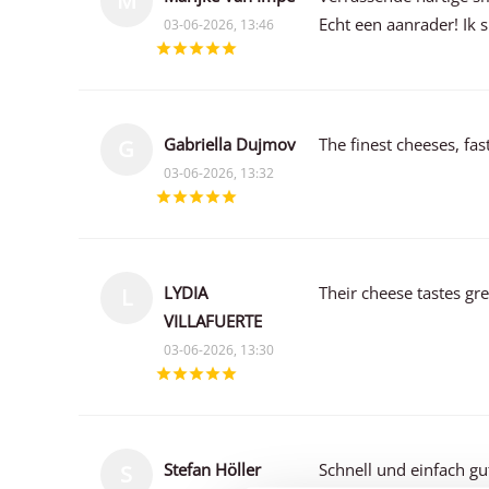
M
Echt een aanrader! Ik s
03-06-2026, 13:46
Gabriella Dujmov
The finest cheeses, fa
G
03-06-2026, 13:32
LYDIA
Their cheese tastes gr
L
VILLAFUERTE
03-06-2026, 13:30
Stefan Höller
Schnell und einfach gu
S