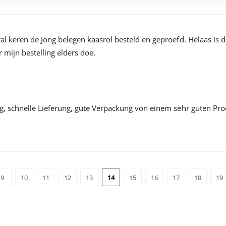
al keren de Jong belegen kaasrol besteld en geproefd. Helaas is
 mijn bestelling elders doe.
g, schnelle Lieferung, gute Verpackung von einem sehr guten P
9
10
11
12
13
14
15
16
17
18
19