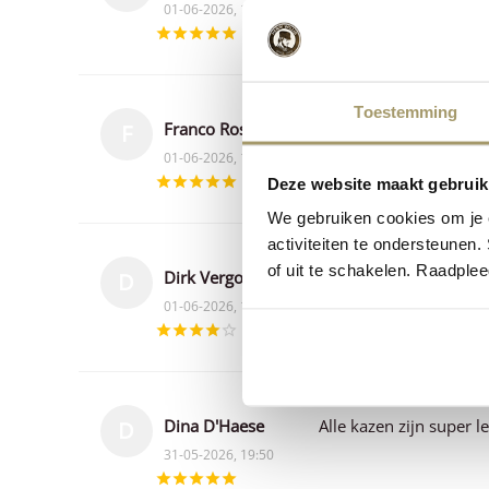
01-06-2026, 17:17
Toestemming
Franco Rosiello
Great service fast deliv
F
01-06-2026, 13:59
Deze website maakt gebruik
We gebruiken cookies om je e
activiteiten te ondersteunen.
of uit te schakelen. Raadple
Dirk Vergote
Alles is fijn, zowel d
D
01-06-2026, 13:23
Dina D'Haese
Alle kazen zijn super le
D
31-05-2026, 19:50