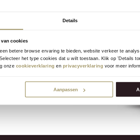
ländische Ziege
Details
chnittkäse Jung 4/5kg
 van cookies
en betere browse ervaring te bieden, website verkeer te analy
 Selecteer het type cookies dat u wilt toestaan. Klik op 'Details 
 im Geschmack.
eg onze
cookieverklaring
en
privacyverklaring
voor meer inform
Aanpassen
A