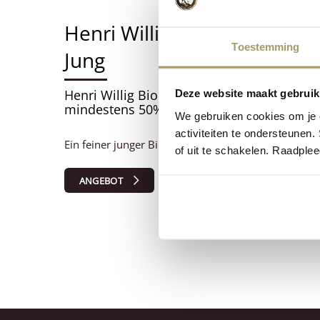
Henri Willig Biologisch Hol
Toestemming
Jung
Henri Willig Bio Holländischer Bio Ziegens
Deze website maakt gebruik
mindestens 50% Fett i. Tr.
We gebruiken cookies om je e
activiteiten te ondersteunen.
Ein feiner junger Bio-Käse. Weich, cremig und voll
of uit te schakelen. Raadple
ANGEBOT