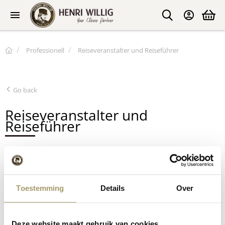
Professionell
Reiseveranstalter und Reiseführer
Go back
Reiseveranstalter und
Reiseführer
Ein Besuch bei Henri Willig ist ein absolutes Muss für jeden
Touristen, der Amsterdam und seine Umgebung besucht. Mit
unseren Käsefarmen, alt-holländischen Erlebniszentren,
Toestemming
Details
Over
Verkostungsorten, Geschäften und sogar B&Bs bieten wir ein
Erlebnis, das einen Besuch in der Stadt unvergesslich macht.
Deze website maakt gebruik van cookies