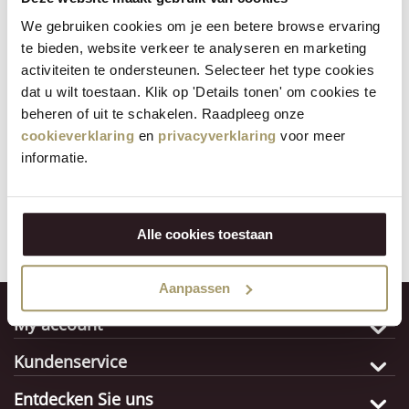
Um Besucher an einen unserer Standorte zu begleiten, greifen
We gebruiken cookies om je een betere browse ervaring
wir häufig auf unser vielfältiges Netzwerk von
te bieden, website verkeer te analyseren en marketing
Reiseveranstaltern und Reiseleitern zurück. Sind Sie daran
activiteiten te ondersteunen. Selecteer het type cookies
interessiert, Besucher zu einem unserer Veranstaltungsorte zu
dat u wilt toestaan. Klik op 'Details tonen' om cookies te
führen oder selbst einen unserer Veranstaltungsorte zu
beheren of uit te schakelen. Raadpleeg onze
besuchen? Überprüfen Sie dann die Öffnungszeiten unserer
cookieverklaring
en
privacyverklaring
voor meer
Standorte auf unserer Website oder registrieren Sie sich als
informatie.
Besucher mit dem Formular auf der rechten Seite.
Alle cookies toestaan
REGISTRIERUNG DER GRUPPE
Aanpassen
My account
Kundenservice
Entdecken Sie uns