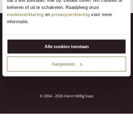
dat u wilt toestaan. Klik op 'Details tonen' om cookies te
beheren of uit te schakelen. Raadpleeg onze
cookieverklaring
en
privacyverklaring
voor meer
informatie.
My account
Kundenservice
Alle cookies toestaan
Entdecken Sie uns
Kontaktangaben
Aanpassen
© 2004 - 2026 Henri Willig Kaas