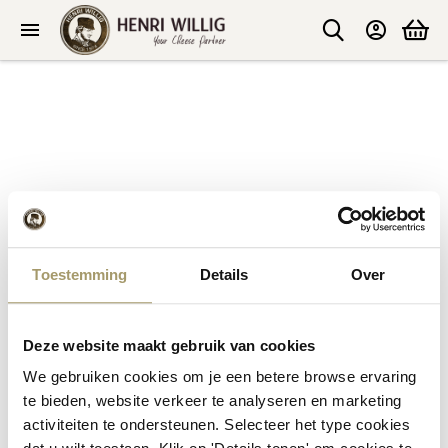
Professionell
Neuigkeiten und Inspiration
Fordern Sie unser Produktbuch an!
Toestemming
Details
Over
Go back
Fordern Sie unser Produktbuch
an!
Deze website maakt gebruik van cookies
We gebruiken cookies om je een betere browse ervaring
In unserem Produktbuch finden Sie einen breiteren Überblick
te bieden, website verkeer te analyseren en marketing
über unser Produktangebot.
activiteiten te ondersteunen. Selecteer het type cookies