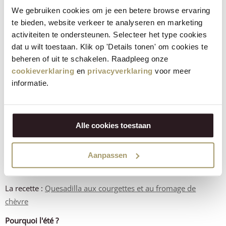
We gebruiken cookies om je een betere browse ervaring
te bieden, website verkeer te analyseren en marketing
activiteiten te ondersteunen. Selecteer het type cookies
dat u wilt toestaan. Klik op 'Details tonen' om cookies te
beheren of uit te schakelen. Raadpleeg onze
cookieverklaring
en
privacyverklaring
voor meer
informatie.
7. Quesadillas aux courgettes et au
fromage de chèvre
Alle cookies toestaan
De fins rubans de courgettes, du zeste de citron et du
fromage de chèvre fondant dans une tortilla dorée : c'est prêt
Aanpassen
en 15 minutes. Découpez en pointes et servez avec une salsa
épicée pour une soirée sans couverts.
La recette :
Quesadilla aux courgettes et au fromage de
chèvre
Pourquoi l'été ?