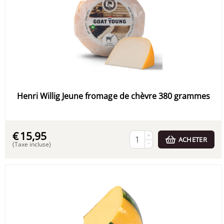
Henri Willig Jeune fromage de chèvre 380 grammes
€
15,95
+
ACHETER
−
(Taxe incluse)