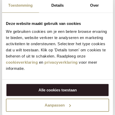
Wie viel Käse benötigen Sie zu Ostern?
Toestemming
Details
Over
Praktischer Überblick:
Deze website maakt gebruik van cookies
Frühstück → ca. 50 Gramm pro Person
We gebruiken cookies om je een betere browse ervaring
Brunch → 50–75 Gramm pro Person
te bieden, website verkeer te analyseren en marketing
Aperitif → 75–100 Gramm pro Person
activiteiten te ondersteunen. Selecteer het type cookies
So haben Sie garantiert ausreichend im Haus.
dat u wilt toestaan. Klik op 'Details tonen' om cookies te
beheren of uit te schakelen. Raadpleeg onze
Welcher Käse passt zu Ostern?
cookieverklaring
en
privacyverklaring
voor meer
informatie.
Im Frühling sind besonders diese Sorten beliebt:
Junger Käse (mild und zugänglich)
Ziegenkäse (frisch und cremig)
Alle cookies toestaan
Alter Käse (kräftig und voll im Geschmack)
Kombinieren Sie verschiedene Geschmacksrichtungen für
Aanpassen
eine abwechslungsreiche Platte.