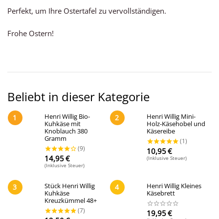
Perfekt, um Ihre Ostertafel zu vervollständigen.
Frohe Ostern!
Beliebt in dieser Kategorie
Henri Willig Bio-
Henri Willig Mini-
1
2
Kuhkäse mit
Holz-Käsehobel und
Knoblauch 380
Käsereibe
Gramm
10,95
€
14,95
€
(Inklusive Steuer)
(Inklusive Steuer)
Stück Henri Willig
Henri Willig Kleines
3
4
Kuhkäse
Käsebrett
Kreuzkümmel 48+
19,95
€