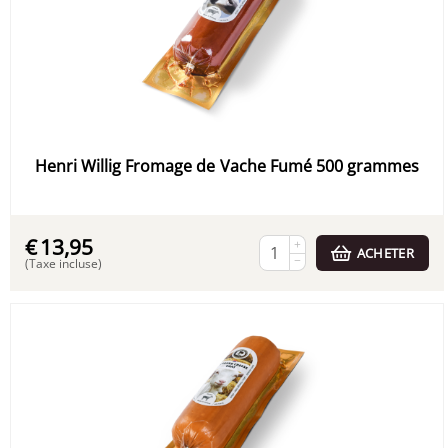
Henri Willig Fromage de Vache Fumé 500 grammes
€
13,95
+
ACHETER
−
(Taxe incluse)