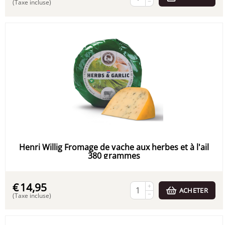
−
(Taxe incluse)
Henri Willig Fromage de vache aux herbes et à l'ail
380 grammes
€
14,95
+
ACHETER
−
(Taxe incluse)