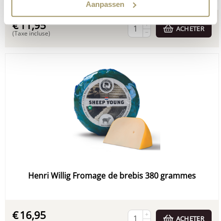
Aanpassen
€
11,95
+
ACHETER
−
(Taxe incluse)
Henri Willig Fromage de brebis 380 grammes
€
16,95
+
ACHETER