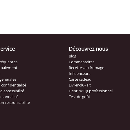
service
Découvrez nous
Blog
fréquentes
Commentaires
t paiement
Recettes au fromage
à
Influenceurs
générales
Carte cadeau
 confidentialité
Livrer-du-lait
d'accessibilité
Henri Willig professionnel
rsonnalisé
Test de goût
on-responsabilité