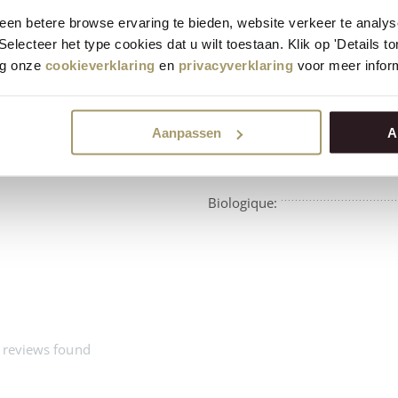
première qualité
9,5 %
en betere browse ervaring te bieden, website verkeer te analy
 Selecteer het type cookies dat u wilt toestaan. Klik op 'Details 
eg onze
cookieverklaring
en
privacyverklaring
voor meer inform
Aanpassen
A
Disponibilité:
Biologique:
 reviews found