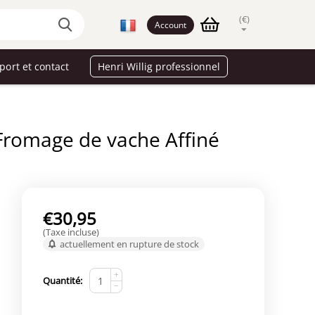
(€)
Account
port et contact
Henri Willig professionnel
 Fromage de vache Affiné
€
30,95
(Taxe incluse)
actuellement en rupture de stock
+
Quantité:
−