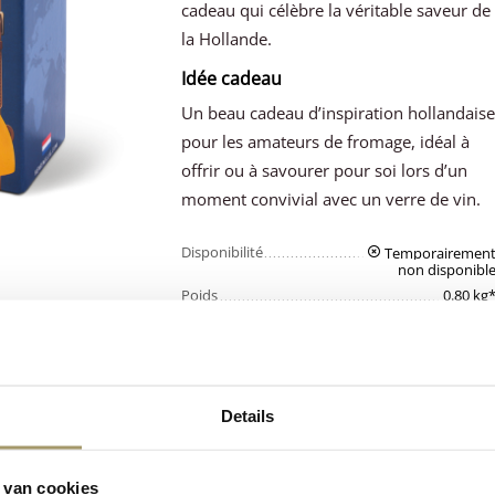
cadeau qui célèbre la véritable saveur de
la Hollande.
Idée cadeau
Un beau cadeau d’inspiration hollandais
pour les amateurs de fromage, idéal à
offrir ou à savourer pour soi lors d’un
moment convivial avec un verre de vin.
Disponibilité
Temporairemen
non disponibl
Poids
0.80 kg
Details
Nos clients nous
Fromage
attribuent une
hollandais de
note
moyenne d
 van cookies