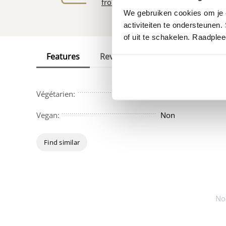
fromagère
We gebruiken cookies om je e
activiteiten te ondersteunen.
of uit te schakelen. Raadple
Features
Reviews
Végétarien:
Non
Vegan:
Non
Find similar
No