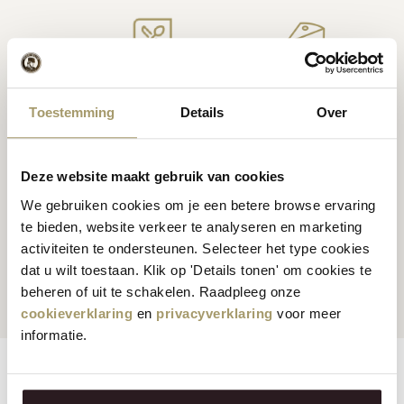
Fromage
hollandais de
Recettes d'inspiration
première qualité
fromagère
Toestemming
Details
Over
Deze website maakt gebruik van cookies
We gebruiken cookies om je een betere browse ervaring
Nos clients nous
te bieden, website verkeer te analyseren en marketing
attribuent une note
activiteiten te ondersteunen. Selecteer het type cookies
Expéditions mondiales
moyenne de 9,5 %
dat u wilt toestaan. Klik op 'Details tonen' om cookies te
beheren of uit te schakelen. Raadpleeg onze
cookieverklaring
en
privacyverklaring
voor meer
informatie.
Features
Reviews