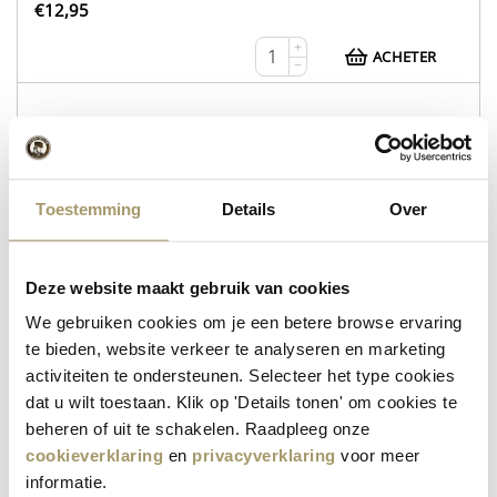
€
12,95
+
ACHETER
−
WEB112
Whey Tripel
Toestemming
Details
Over
Whey Tripel
Deze website maakt gebruik van cookies
Wheyzen
We gebruiken cookies om je een betere browse ervaring
en stock
te bieden, website verkeer te analyseren en marketing
€
12,95
activiteiten te ondersteunen. Selecteer het type cookies
dat u wilt toestaan. Klik op 'Details tonen' om cookies te
+
ACHETER
−
beheren of uit te schakelen. Raadpleeg onze
cookieverklaring
en
privacyverklaring
voor meer
informatie.