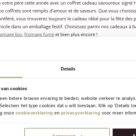
r à votre père cette année avec un coffret cadeau savoureux signé
os coffrets sont remplis d’amour et de saveurs. Que vous choisiss
référé, vous trouverez toujours le cadeau idéal pour la fête des 
omicile dans un emballage festif. Choisissez parmi nos cadeaux à 
romage bio
,
fromage fumé
et bien plus encore !
oisir un coffret fête des pères de Henri Willig ?
s artisanaux issus de notre propre fromagerie
ge festif pour les commandes cadeau
Details
on à domicile ou retrait en magasin
au pour tous les goûts et tous les budgets
 van cookies
our les amateurs de fromage, les fins gourmets et les papas épicur
en betere browse ervaring te bieden, website verkeer te analy
ce : composez vous-même votre coffret fête des père
 Selecteer het type cookies dat u wilt toestaan. Klik op 'Details 
eg onze
cookieverklaring
en
privacyverklaring
voor meer inform
 le personnaliser ? Choisissez vos
fromages
favoris, ajoutez une
b
us êtes ainsi certain d’y retrouver tous les produits préférés de v
Aanpassen
A