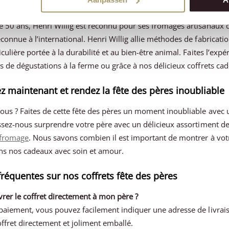
 Henri Willig – plus de 50 ans de savoir-faire
e 50 ans, Henri Willig est reconnu pour ses fromages artisanaux 
connue à l’international. Henri Willig allie méthodes de fabricat
iculière portée à la durabilité et au bien-être animal. Faites l’e
s de dégustations à la ferme ou grâce à nos délicieux coffrets ca
maintenant et rendez la fête des pères inoubliable
ous ? Faites de cette fête des pères un moment inoubliable avec
issez-nous surprendre votre père avec un délicieux assortiment de
 fromage
. Nous savons combien il est important de montrer à votr
s nos cadeaux avec soin et amour.
réquentes sur nos coffrets fête des pères
livrer le coffret directement à mon père ?
 paiement, vous pouvez facilement indiquer une adresse de livrais
ffret directement et joliment emballé.