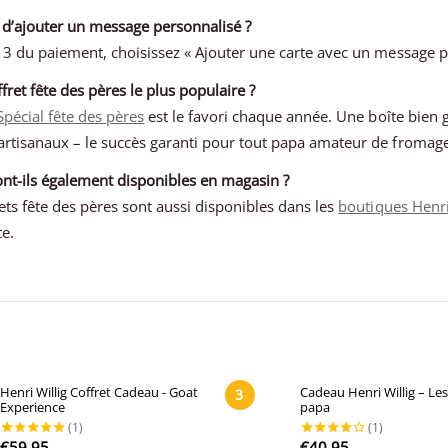
e d’ajouter un message personnalisé ?
pe 3 du paiement, choisissez « Ajouter une carte avec un message
ffret fête des pères le plus populaire ?
Spécial fête des pères
est le favori chaque année. Une boîte bien 
 artisanaux – le succès garanti pour tout papa amateur de fromage
sont-ils également disponibles en magasin ?
ets fête des pères sont aussi disponibles dans les
boutiques Henri
te.
Henri Willig Coffret Cadeau - Goat
Cadeau Henri Willig – Les
3
Experience
papa
€
59,95
€
40,95