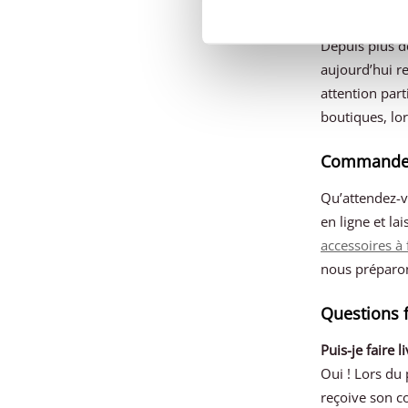
À propos de
Depuis plus d
aujourd’hui re
attention part
boutiques, lor
Commandez 
Qu’attendez-v
en ligne et la
accessoires à
nous préparon
Questions f
Puis-je faire 
Oui ! Lors du
reçoive son co