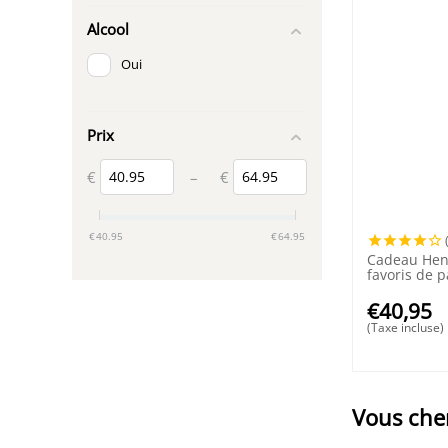
Alcool
Oui
Prix
€
€
–
‎€
40.95
‎€
64.95
Cadeau Henr
favoris de 
€
40,95
(Taxe incluse)
Vous cher