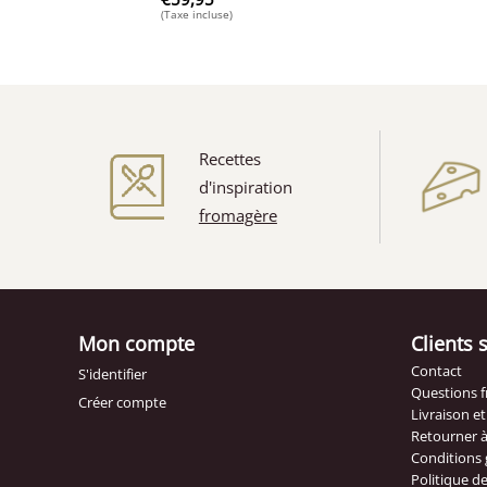
(Taxe incluse)
Recettes
d'inspiration
fromagère
(5)
Mon compte
Clients 
Contact
S'identifier
Questions 
Créer compte
Livraison e
Retourner 
Conditions 
Politique de