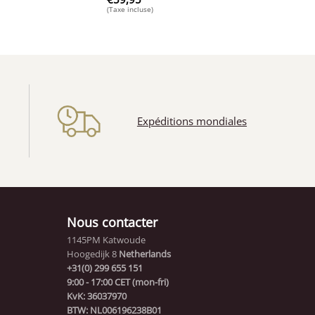
(Taxe incluse)
Expéditions mondiales
(1)
Nous contacter
1145PM Katwoude
Hoogedijk 8
Netherlands
+31(0) 299 655 151
9:00 - 17:00 CET (mon-fri)
KvK: 36037970
BTW: NL006196238B01