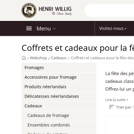
Menu
Visitez-nous
Coffrets et cadeaux pour la f
Webshop
Cadeaux
/
/
/
Fromages
La fête des p
Accessoires pour fromage
cadeaux classi
Produits néerlandais
Offrez-lui un 
Délicatesses néerlandaises
Lire la suite >
Cadeaux
Trier par:
Cadeaux de fromage
Ensembles combinés