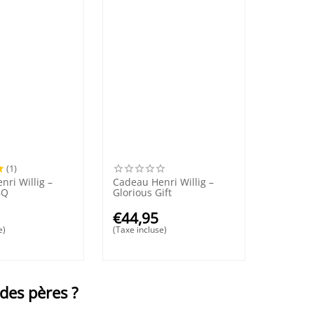
(1)
ri Willig –
Cadeau Henri Willig –
BQ
Glorious Gift
€
44,95
e)
(Taxe incluse)
des pères ?