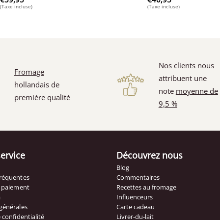
(Taxe incluse)
(Taxe incluse)
Nos clients nous
Fromage
attribuent une
hollandais de
note
moyenne de
première qualité
9,5 %
(1)
service
Découvrez nous
Blog
fréquentes
Commentaires
t paiement
Recettes au fromage
à
Influenceurs
générales
Carte cadeau
 confidentialité
Livrer-du-lait