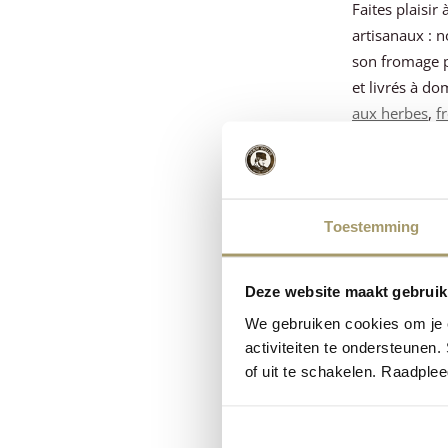
Faites plaisi
artisanaux : n
son fromage p
et livrés à d
aux herbes
,
f
Pourquoi ch
Fromage
Emballa
Toestemming
Livrais
Un cade
Deze website maakt gebruik
Idéal p
We gebruiken cookies om je e
Notre astu
activiteiten te ondersteunen.
of uit te schakelen. Raadple
Vous préférez
sur mesure. Vo