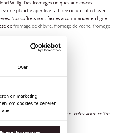
 Henri Willig. Des fromages uniques aux en-cas
iez une planche apéritive raffinée ou un coffret avec
pères. Nos coffrets sont faciles à commander en ligne
base de
fromage de chèvre
,
fromage de vache
,
fromage
Over
iens
seren en marketing
s
tonen' om cookies te beheren
atie.
ière artisanale
ou de la
moutarde
et créez votre coffret
otre père !
lle cookies toestaan