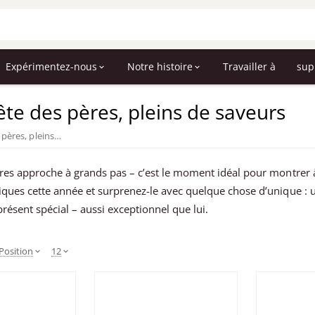
Expérimentez-nous
Notre histoire
Travailler à
sup
ête des pères, pleins de saveurs
Coffrets et cadeaux pour la fête des pères, pleins de saveurs
ères approche à grands pas – c’est le moment idéal pour montrer 
ques cette année et surprenez-le avec quelque chose d’unique : un
présent spécial – aussi exceptionnel que lui.
Position
12