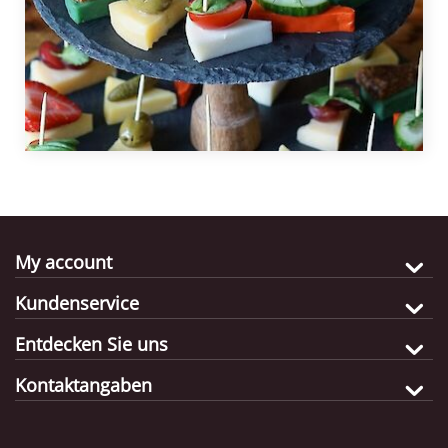
eine gute Live-Spaghetti-Demonstration geben
her, wie Sie benötigen, z. B. 5.
wollen, machen Sie sie zuerst für sich selbst: So
haben Sie den Dreh raus. Kratzen Sie den Käse
gründlich aus und brennen Sie ihn mit dem
Gasbrenner, um alle Rückstände zu entfernen
(Hygiene und Umschlag des Käses sind wichtig und
bestimmen seine Haltbarkeit). Lagern Sie den Käse
nach dem Gebrauch im Kühlschrank bei unter 4
Grad Celsius. Starten Sie das Rezept erneut, wenn
Gäste zum Festessen kommen. Der Käse ist bis zum
My account
letzten Krümel verwendbar, in Suppen, Vorspeisen
oder im Käsefondue.
Kundenservice
Entdecken Sie uns
Kontaktangaben