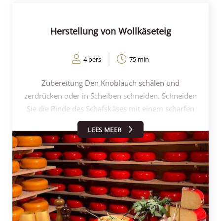
Herstellung von Wollkäseteig
4 pers
75 min
Zubereitung Den Knoblauch schälen und
zerdrücken oder in Scheiben schneiden. Schneiden
Sie die Rinde des Schafskäses mit einem scharfen
Messer. Entfernen Sie die Rinde vom Käse. Den
LEES MEER
Schafskäse aushöhlen und den ausgehöhlten Käse
aufbewahren. Bewahren Sie etwa die Hälfte
der diese Schafskäsestücke für ein anderes Mal
aufbewahren, z. B. für einen Auflauf, auf einem
Croissant oder über Tortillachips. A la minute
Schmelzen mit einem Gasbrenner (den Sie z. B.
für&crème brulee) die andere Hälfte des