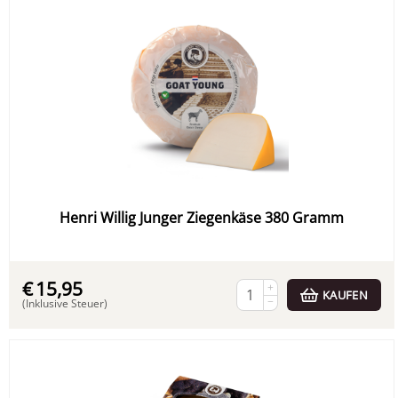
Henri Willig Junger Ziegenkäse 380 Gramm
€
15,95
+
KAUFEN
−
(Inklusive Steuer)