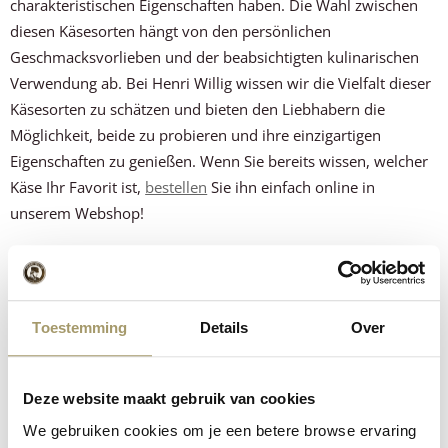
charakteristischen Eigenschaften haben. Die Wahl zwischen
diesen Käsesorten hängt von den persönlichen
Geschmacksvorlieben und der beabsichtigten kulinarischen
Verwendung ab. Bei Henri Willig wissen wir die Vielfalt dieser
Käsesorten zu schätzen und bieten den Liebhabern die
Möglichkeit, beide zu probieren und ihre einzigartigen
Eigenschaften zu genießen. Wenn Sie bereits wissen, welcher
Käse Ihr Favorit ist,
bestellen
Sie ihn einfach online in
unserem Webshop!
Teilen über:
Neueste Beiträge
Toestemming
Details
Over
Käse aufbewahren: Wie geht das am besten?
19 May 2026
Deze website maakt gebruik van cookies
We gebruiken cookies om je een betere browse ervaring
Zubereitung von Party-Snacks: Was kommt auf den