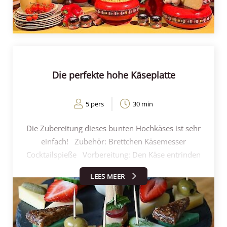
Schafskäses in den Käse bröseln und mit einem
großzügigen Spritzer Cognac ablöschen, wodurch
der Käse köstlich flambiert wird. Die Mischung zu
einer schönen Käsesauce schmelzen und den Käse
großzügig schmelzen: der schmelzende Käse sorgt
für die gewünschte Menge an Käsesauce durch die
Die perfekte hohe Käseplatte
Spaghetti. Den Knoblauch und den Dip aus
gerösteten Tomaten von Henri Willig dazugeben
5 pers
30 min
und gut umrühren. In der Zwischenzeit kochen Sie
die Spaghetti nach den Anweisungen auf der
Die Zubereitung dieses bunten Hochkäses ist sehr
Packung. Die gekochten Spaghetti direkt in die
einfach! Zubehör: Brettchen Käsemesser
Käsesauce in der ausgehöhlten Käseform geben
Cocktailspieße Vorbereitung: Den Käse entrinden
und umrühren. Mit frischem Salbei garnieren.
und in Spalten schneiden Schneiden Sie das Obst
Beilage Ein leckerer Tomatensalat mit großen
LEES MEER
und Gemüse in Stücke/Scheiben Die Käsescheiben
Käsestreuseln rundet das Gericht ab. Tipp Sie
mit dem Obst/Gemüse dekorieren Dekorativ auf
können den ausgehöhlten Käse auf verschiedene
einem Brett anrichten und ggf. einen Cocktailspieß
Weise verwenden. Wenn Sie Ihren Tischnachbarn
verwenden Stellen Sie von jeder Variante so viele