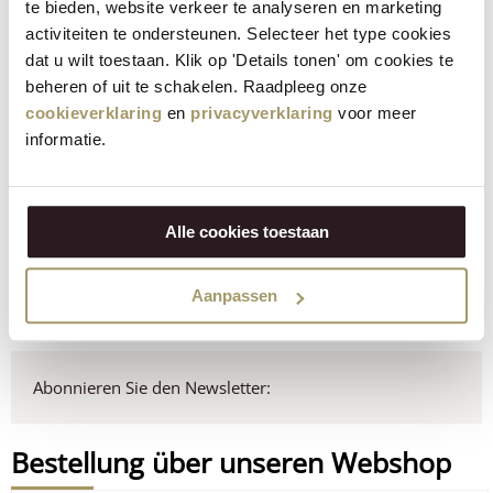
Tisch?
te bieden, website verkeer te analyseren en marketing
activiteiten te ondersteunen. Selecteer het type cookies
18 May 2026
dat u wilt toestaan. Klik op 'Details tonen' om cookies te
Stimmen Sie jetzt für das Bio Produkt des Jahres
beheren of uit te schakelen. Raadpleeg onze
2026
cookieverklaring
en
privacyverklaring
voor meer
29 Apr 2026
informatie.
Muttertagsgerichte: 7 Rezepte, um Ihre Mutter zu
verwöhnen
16 Apr 2026
Alle cookies toestaan
Neu: Henri Willig Geschmackstest
Aanpassen
30 Mar 2026
Abonnieren Sie den Newsletter:
Bestellung über unseren Webshop