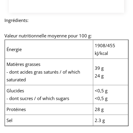
ACHETER
Ingrédients:
Valeur nutritionnelle moyenne pour 100 g:
1908/455
Énergie
kJ/kcal
Matières grasses
39 g
- dont acides gras saturés / of which
24 g
saturated
Glucides
<0,5 g
- dont sucres / of which sugars
<0,5 g
Protéines
28 g
Sel
2.3 g