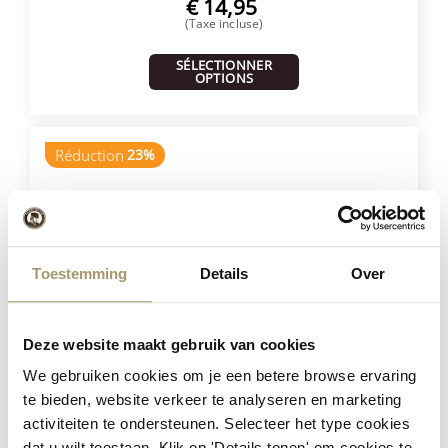
€
14,95
(Taxe incluse)
SÉLECTIONNER
OPTIONS
Réduction
23%
Toestemming
Details
Over
Deze website maakt gebruik van cookies
Henri Willig Sélection de 12 Fromages
We gebruiken cookies om je een betere browse ervaring
te bieden, website verkeer te analyseren en marketing
€
181,40
activiteiten te ondersteunen. Selecteer het type cookies
€
139,95
dat u wilt toestaan. Klik op 'Details tonen' om cookies te