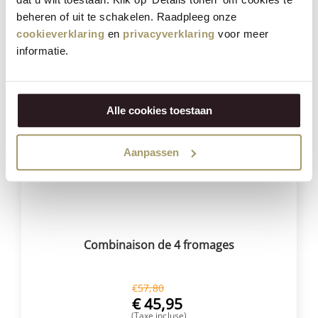
(Taxe incluse)
beheren of uit te schakelen. Raadpleeg onze
cookieverklaring
en
privacyverklaring
voor meer
ACHETER
informatie.
Réduction
21%
Alle cookies toestaan
Aanpassen
Combinaison de 4 fromages
€
57,80
€
45,95
(Taxe incluse)