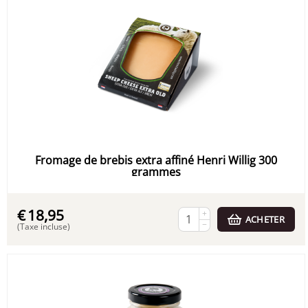
Fromage de brebis extra affiné Henri Willig 300
grammes
€
18,95
+
ACHETER
−
(Taxe incluse)