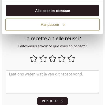
Faites impression avec ce steak tartare sophistiqué. Parcourez
notre gamme de fromages dans la boutique en ligne et
Alle cookies toestaan
commencez à créer cette spécialité culinaire. Simple, élégant
et inoubliablement délicieux. Parfait pour attirer l'attention
Aanpassen
lors de votre dîner.
La recette a-t-elle réussi?
Faites-nous savoir ce que vous en pensez !
VERSTUUR