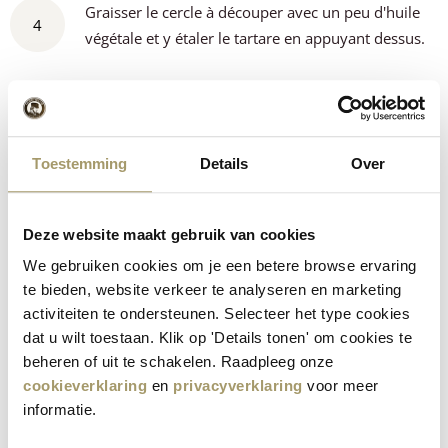
Graisser le cercle à découper avec un peu d'huile
4
végétale et y étaler le tartare en appuyant dessus.
Répartir sur le tartare la fine laitue frisée, les
morceaux de fromage vieux, les rondelles
5
d'échalotes, les violettes comestibles, les chips de
Toestemming
Details
Over
légumes, les câpres et les mini-tomates ou les
mini-piments.
Deze website maakt gebruik van cookies
We gebruiken cookies om je een betere browse ervaring
6
Décorer l'assiette avec des gouttes de mayonnaise.
te bieden, website verkeer te analyseren en marketing
activiteiten te ondersteunen. Selecteer het type cookies
dat u wilt toestaan. Klik op 'Details tonen' om cookies te
beheren of uit te schakelen. Raadpleeg onze
Prêt à préparer votre propre steak
cookieverklaring
en
privacyverklaring
voor meer
tartare ?
informatie.