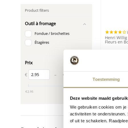
Product filters
Outil à fromage
Fondue / brochettes
Henri Willi
Fleurs en Bo
Étagères
€
14,95
(Taxe incluse)
Prix
€
€
–
Toestemming
‎€
2.95
‎€
39.95
Deze website maakt gebruik
We gebruiken cookies om je e
activiteiten te ondersteunen.
of uit te schakelen. Raadple