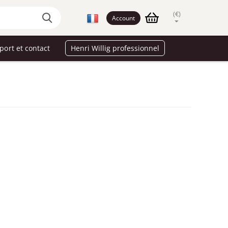
(€)
Account
port et contact
Henri Willig professionnel