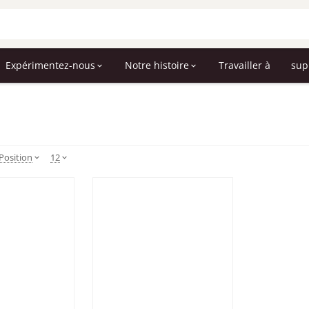
Expérimentez-nous
Notre histoire
Travailler à
sup
Position
12