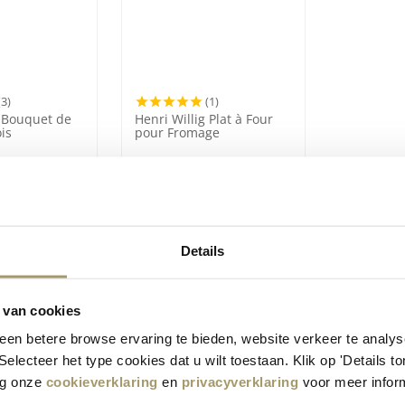
(3)
(1)
g Bouquet de
Henri Willig Plat à Four
is
pour Fromage
€
19,95
(Taxe incluse)
Details
PAGE PRÉCÉDENTE
1
2
3
 van cookies
en betere browse ervaring te bieden, website verkeer te analy
 Selecteer het type cookies dat u wilt toestaan. Klik op 'Details 
eg onze
cookieverklaring
en
privacyverklaring
voor meer inform