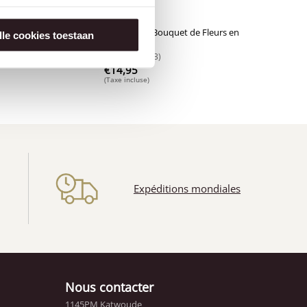
illig en
Henri Willig Bouquet de Fleurs en
4
lle cookies toestaan
Bois
€
14,95
(Taxe incluse)
(4)
(3)
Expéditions mondiales
Nous contacter
1145PM Katwoude