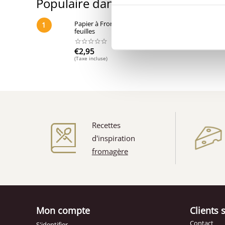
Populaire dans cette catégorie
Papier à Fromage Henri Willig - 5
1
2
feuilles
€
2,95
(Taxe incluse)
Recettes
d'inspiration
fromagère
Mon compte
Clients 
Contact
S'identifier