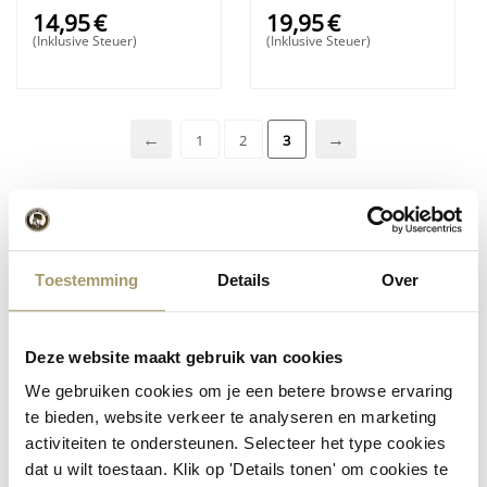
14,95
€
19,95
€
(Inklusive Steuer)
(Inklusive Steuer)
1
2
3
Beliebt in dieser Kategorie
Toestemming
Details
Over
Henri Willig
Henri Willig
1
2
Käsepapier - 5
Käseofen-Teller
Bögen
Deze website maakt gebruik van cookies
19,95
€
2,95
€
(Inklusive Steuer)
We gebruiken cookies om je een betere browse ervaring
(Inklusive Steuer)
te bieden, website verkeer te analyseren en marketing
(1)
Henri Willig
Henri Willig Strauß
3
4
activiteiten te ondersteunen. Selecteer het type cookies
Käsepicker im
aus Holzblumen
dat u wilt toestaan. Klik op 'Details tonen' om cookies te
Klomp