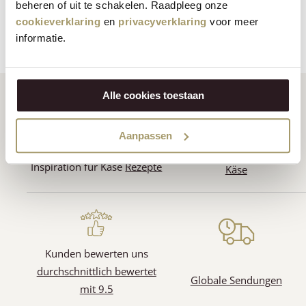
beheren of uit te schakelen. Raadpleeg onze
14,95
€
15,95
€
(Inklusive Steuer)
cookieverklaring
en
privacyverklaring
voor meer
(Inklusive Steuer)
informatie.
(3)
(4)
Alle cookies toestaan
Aanpassen
Niederländischer Premium
Inspiration für Käse
Rezepte
Käse
Kunden bewerten uns
durchschnittlich bewertet
Globale Sendungen
mit 9.5