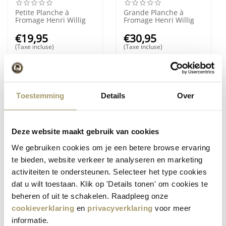
Petite Planche à
Grande Planche à
Fromage Henri Willig
Fromage Henri Willig
€
19,95
€
30,95
(Taxe incluse)
(Taxe incluse)
Toestemming
Details
Over
Deze website maakt gebruik van cookies
We gebruiken cookies om je een betere browse ervaring
te bieden, website verkeer te analyseren en marketing
Pics à fromage Henri
Henri Willig Magnet
activiteiten te ondersteunen. Selecteer het type cookies
Willig avec drapeau –
Fromage
dat u wilt toestaan. Klik op 'Details tonen' om cookies te
50 pièces
€
2,95
€
3,50
beheren of uit te schakelen. Raadpleeg onze
(Taxe incluse)
(Taxe incluse)
cookieverklaring
en
privacyverklaring
voor meer
informatie.