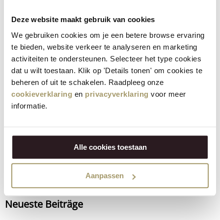
Das Ergebnis - köstlicher
Käsegenuss!
Deze website maakt gebruik van cookies
We gebruiken cookies om je een betere browse ervaring
Danach ist der Käse bereit für den Genuss! Nach der Reifung
te bieden, website verkeer te analyseren en marketing
wird der Käse verpackt und in die Läden gebracht, damit er
activiteiten te ondersteunen. Selecteer het type cookies
bei Ihnen zu Hause ankommt. Jeder Käse hat seinen eigenen
dat u wilt toestaan. Klik op 'Details tonen' om cookies te
Charakter und sein eigenes Geschmacksprofil. Kurz gesagt,
beheren of uit te schakelen. Raadpleeg onze
die Käseherstellung ist ein handwerklicher Prozess, der eine
cookieverklaring
en
privacyverklaring
voor meer
Mischung aus Präzision, Geduld und Liebe zu diesem
informatie.
Handwerk erfordert. Warten Sie nicht länger und gönnen Sie
sich ein schmackhaftes Erlebnis: Entdecken Sie das breite
Angebot von Henri Willig und
bestellen Sie Ihren Käse
Alle cookies toestaan
bequem online
.
Aanpassen
Teilen über:
Neueste Beiträge