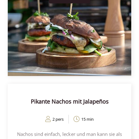
4 gleichmäßige Scheiben schneiden. Die
Süßkartoffelscheiben fünf Minuten lang al dente
kochen und mit kaltem Wasser abspülen. Den Käse,
die rote Zwiebel, die Gurke und die Gewürzgurke
würfeln. Die Süßkartoffel auf einer Seite auf dem
Grill oder in einer Pfanne grillen. Den Burger
ebenfalls grillen. Die Hälfte der
Süßkartoffelscheiben und die Burger vom Grill oder
aus der Pfanne nehmen und mit der gegrillten Seite
nach oben legen. Legen Sie die Käsescheiben darauf
und grillen Sie sie erneut mit der Unterseite nach
unten auf dem Grill oder in der Pfanne. Legen Sie
zum Schluss den Spinat auf den Käse, dann die
Pikante Nachos mit Jalapeños
Burger mit dem Käse darauf und die restliche
Garnierung obenauf. Bestreichen Sie die
2 pers
15 min
Süßkartoffelscheiben, die Sie für die Oberseite des
Cheeseburgers verwenden, mit Crème fraîche und
Nachos sind einfach, lecker und man kann sie als
legen Sie sie auf den Burger.