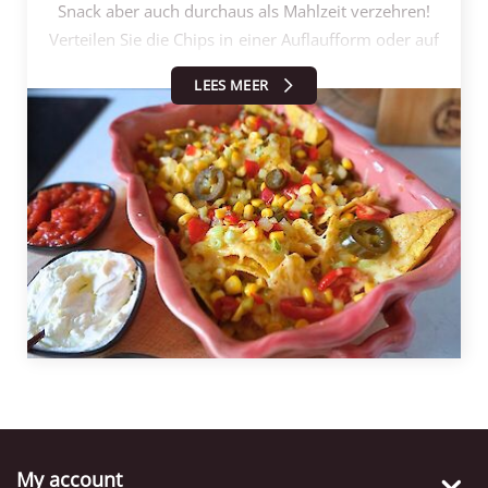
Snack aber auch durchaus als Mahlzeit verzehren!
Verteilen Sie die Chips in einer Auflaufform oder auf
einem Backblech. Reiben Sie eine schöne Menge
LEES MEER
Käse über die Chips (200-400 g sind kein
Problem!). Um pikante Nachos zu machen, haben
wir den Chili-Käse gewählt. Das Ganze 6-8 Minuten
bei 200 Grad im Ofen backen. Aus dem Ofen
nehmen und die abgetropfte Kesbeke Mexican-
Mischung darüber streuen. Dank der Säure und der
Jalapeños ist dies frisch UND würzig. Mit der Crème
fraîche, Salsa und Guacamole servieren. Wie kann
man die Guacamole selbst herstellen? Zutaten:
2 Avocados (verzehrfertig) 1 kleine gehackte
Zwiebel 1 fein gehackt kleine Tomate Salz und
Pfeffer nach Geschmack fein gehackter Koriander,
ein paar Zweige nach Geschmack etwa 20 ml
Limettensaft Und eventuell eine Jalapeño-Schote,
My account