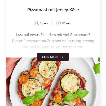
Hauch von Nostalgie.
Pizzatoast mit Jersey-Käse
1 pers
30 min
Lust auf etwas Einfaches mit viel Geschmack?
Dieser Pizzatoast mit Zucchini ist knusprig, cremig
und voller Gemüse. Knuspriges Brot,
geschmolzener Käse und saftige Zucchini - einfach,
LEES MEER
schnell und erstaunlich lecker!