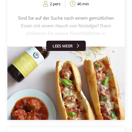
2 pers
40 min
Sind Sie auf der Suche nach einem gemütlichen
Essen mit einem Hauch von Nostalgie? Dann
probieren Sie unsere Fleischbällchen in
Tomatensauce mit einer großzügigen Portion
LEES MEER
schmelzendem Käse. Dieses Gericht wird nicht nur
Ihr Herz erwärmen, sondern auch Ihre
Geschmacksknospen. Die geheime Zutat? Die Liebe!
Heizen Sie den Ofen vor, mischen Sie das
Hackfleisch mit den Gewürzen und formen Sie
kleine Bällchen. Diese goldbraun braten, mit
Tomatensauce ablöschen und köcheln lassen. Eine
gute Menge Gouda-Käse reiben, die Fleischbällchen
auf ein Baguette legen und mit Käse bestreuen. In
den Ofen schieben und genießen! Ein
schmackhaftes, altmodisches Gericht mit einem