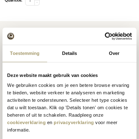
Quantité:
−
Toestemming
Details
Over
Fromage
hollandais de
Recettes d'inspiration
première qualité
fromagère
Deze website maakt gebruik van cookies
We gebruiken cookies om je een betere browse ervaring
te bieden, website verkeer te analyseren en marketing
activiteiten te ondersteunen. Selecteer het type cookies
Nos clients nous
dat u wilt toestaan. Klik op 'Details tonen' om cookies te
attribuent une note
beheren of uit te schakelen. Raadpleeg onze
Expéditions mondiales
moyenne de 9,5 %
cookieverklaring
en
privacyverklaring
voor meer
informatie.