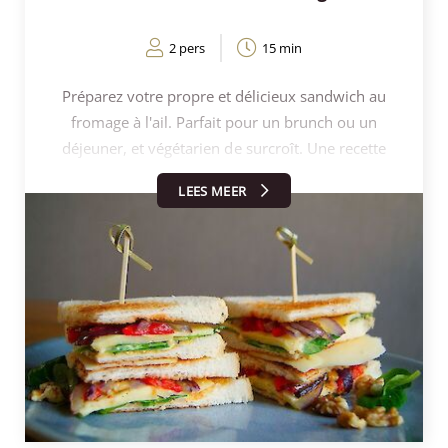
2 pers
15 min
Préparez votre propre et délicieux sandwich au
fromage à l'ail. Parfait pour un brunch ou un
déjeuner, et végétarien de surcroît. Une recette
simple, mais ô combien délicieuse - idéale pour un
LEES MEER
repas rapide mais savoureux. Laissez-vous
surprendre par la perfection simple de ce sandwich
au fromage agrémenté d'une pointe d'ail.