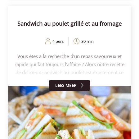
Sandwich au poulet grillé et au fromage
4 pers
30 min
Vous êtes à la recherche d'un repas savoureux et
rapide qui fait toujours l'affaire ? Alors notre recette
de délicieux sandwich au poulet est exactement ce
qu'il vous faut. Avec du blanc de poulet grillé, de la
LEES MEER
tartinade crémeuse à l'abricot, des tomates
juteuses, de la laitue fraîche, de l'avocat et notre
délicieux jeune fromage Gouda, vous obtenez une
explosion de saveur à chaque bouchée. Ce
sandwich est la combinaison parfaite du salé et du
sucré, et vous pouvez le préparer en un rien de
temps. Alors, commençons et découvrons