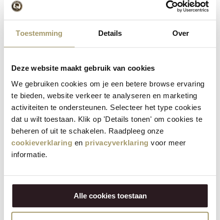
Maintenant, si vous voulez vous-même mettre quelque chose
de différent dans cette boîte, essayez ces combinaisons
Toestemming
Details
Over
comme en-cas !
Partager via:
Deze website maakt gebruik van cookies
We gebruiken cookies om je een betere browse ervaring
Messages récents
te bieden, website verkeer te analyseren en marketing
activiteiten te ondersteunen. Selecteer het type cookies
Conservation des fromages : quelle est la meilleure
dat u wilt toestaan. Klik op 'Details tonen' om cookies te
façon de procéder ?
beheren of uit te schakelen. Raadpleeg onze
19 May 2026
cookieverklaring
en
privacyverklaring
voor meer
informatie.
Préparer des amuse-gueule : que mettre sur la table
?
18 May 2026
Alle cookies toestaan
Votez dès maintenant pour le Produit Bio de l’Année
2026
29 Apr 2026