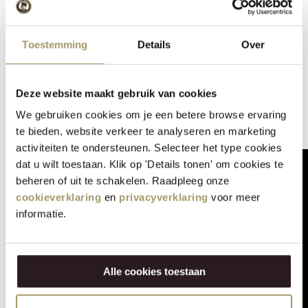
darauf, Sie bald begrüßen zu dürfen.
Unser Team wird sich so schnell wie möglich mit Ihnen in
Toestemming
Details
Over
Verbindung setzen, um Ihre Buchung abzuschließen, je
nach Verfügbarkeit.
Deze website maakt gebruik van cookies
Haben Sie in der Zwischenzeit Fragen oder möchten Sie
das Team kontaktieren? Rufen Sie uns einfach an unter
We gebruiken cookies om je een betere browse ervaring
0521 - 785 396
.
te bieden, website verkeer te analyseren en marketing
activiteiten te ondersteunen. Selecteer het type cookies
dat u wilt toestaan. Klik op 'Details tonen' om cookies te
beheren of uit te schakelen. Raadpleeg onze
cookieverklaring
en
privacyverklaring
voor meer
informatie.
Alle cookies toestaan