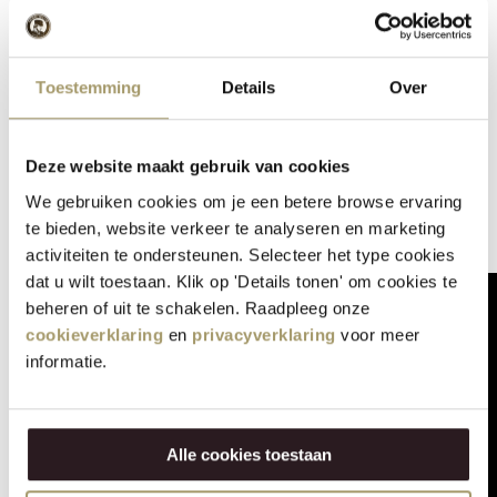
Merci de vous être inscrit ! Nous nous réjouissons de vous
accueillir prochainement.
Notre équipe vous contactera dans les plus brefs délais
Toestemming
Details
Over
pour finaliser votre réservation, sous réserve de
disponibilité.
Deze website maakt gebruik van cookies
En attendant, vous avez des questions ou souhaitez
We gebruiken cookies om je een betere browse ervaring
contacter l'équipe ? N'hésitez pas à appeler le
0521 - 785
te bieden, website verkeer te analyseren en marketing
396
.
activiteiten te ondersteunen. Selecteer het type cookies
dat u wilt toestaan. Klik op 'Details tonen' om cookies te
beheren of uit te schakelen. Raadpleeg onze
cookieverklaring
en
privacyverklaring
voor meer
informatie.
Alle cookies toestaan