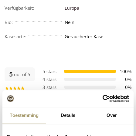
Verfügbarkeit:
Europa
Bio:
Nein
Käsesorte:
Geräucherter Käse
5 stars
100%
5
out of 5
4 stars
0%
3 stars
0%
2 stars
0%
...
Reviews: 10
1 star
0%
(10)
Toestemming
Details
Over
Ordnen nach:
Neueste Artikel zuerst
With photo