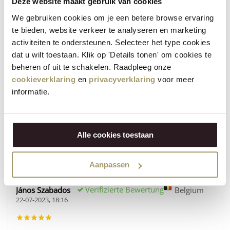
Deze website maakt gebruik van cookies
United
Verifizierte Bewertung
Cassadee Lissner
States
We gebruiken cookies om je een betere browse ervaring
15-03-2024, 20:50
te bieden, website verkeer te analyseren en marketing
activiteiten te ondersteunen. Selecteer het type cookies
dat u wilt toestaan. Klik op 'Details tonen' om cookies te
Kommentar
beheren of uit te schakelen. Raadpleeg onze
This is our family's new favorite cheese!
cookieverklaring
en
privacyverklaring
voor meer
informatie.
Silvie Van Engeland
Netherlands
30-12-2023, 15:26
Alle cookies toestaan
Kommentar
Kan niet beter
Aanpassen
Verifizierte Bewertung
János Szabados
Belgium
22-07-2023, 18:16