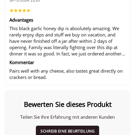
30-12-2024, 23:20
Advantages
This black garlic honey dip is absolutely amazing. We
rarely enjoy dips and stuff we buy on vacation, and
have never finished off a jar after within 2 days of
opening. Family was literally fighting over this dip at
dinner it was so good. In fact, we just ordered another 4
jars and had them shipped back to the USA because we
Kommentar
need more.
Pairs well with any cheese, also tastes great directly on
crackers or bread.
Bewerten Sie dieses Produkt
Teilen Sie Ihre Erfahrung mit anderen Kunden
SCHREIB EINE BEURTEILUNG