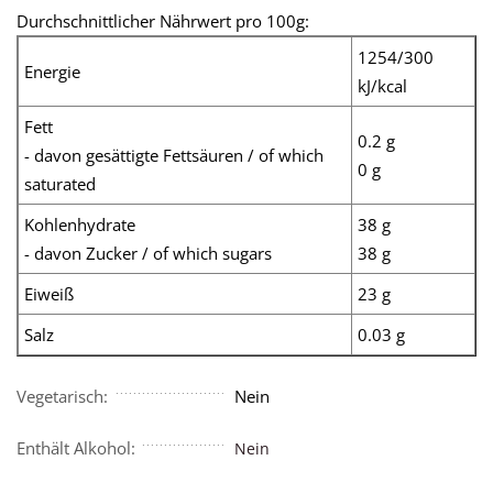
Durchschnittlicher Nährwert pro 100g:
1254/300
Energie
kJ/kcal
Fett
0.2 g
- davon gesättigte Fettsäuren / of which
0 g
saturated
Kohlenhydrate
38 g
- davon Zucker / of which sugars
38 g
Eiweiß
23 g
Salz
0.03 g
Vegetarisch:
Nein
Enthält Alkohol:
Nein