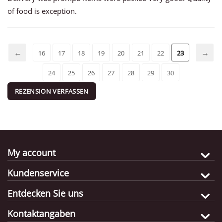
of food is exception.
16
17
18
19
20
21
22
23
24
25
26
27
28
29
30
REZENSION VERFASSEN
My account
Kundenservice
Entdecken Sie uns
Kontaktangaben