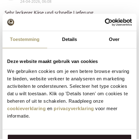
24-04-2026, 06:08
Sehr leckerer Käse und schnelle Lieferung
Reinhold Conrath
R
Toestemming
Details
Over
23-04-2026, 17:30
Sehr gute Qualität und schnelle Lieferung
Deze website maakt gebruik van cookies
We gebruiken cookies om je een betere browse ervaring
te bieden, website verkeer te analyseren en marketing
M. L. Anink
M
activiteiten te ondersteunen. Selecteer het type cookies
23-04-2026, 14:56
dat u wilt toestaan. Klik op 'Details tonen' om cookies te
Heerlijke kaas voor een betaalbare prijs.
beheren of uit te schakelen. Raadpleeg onze
cookieverklaring
en
privacyverklaring
voor meer
informatie.
Angelika Nadig-Debus
A
23-04-2026, 14:02