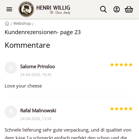
Webshop
/
/
Kundenrezensionen- page 23
Kommentare
Salome Prinsloo
S
24-04-2026, 16:36
Love your cheese
Rafal Malinowski
R
24-04-2026, 13:58
Schnele lieferung sehr gute verpackung, und di qualitet von
dem käse 1a schmeckt einfach perfekt,den schop und die