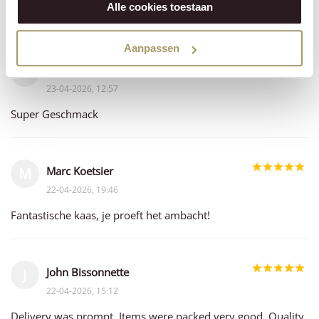
Alle cookies toestaan
Es klappt immer reibungslos und schmeckt erstklassig.
Aanpassen
Anabela Lavinas Tewes
A
23-04-2026, 12:57
Super Geschmack
Marc Koetsier
M
22-04-2026, 19:46
Fantastische kaas, je proeft het ambacht!
John Bissonnette
J
22-04-2026, 15:12
Delivery was prompt. Items were packed very good. Quality