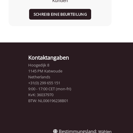
Kunden
SCHREIB EINE BEURTEILUNG
Kontaktangaben
Hoogedijk 8
1145 PM Katwoude
Netherlands
+31(0) 299 655 151
9:00 - 17:00 CET (mon-fri)
KvK: 36037970
BTW: NL006196238B01
Bestimmungsland:
Wählen