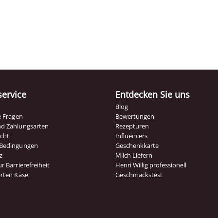
ervice
Entdecken Sie uns
Blog
te Fragen
Bewertungen
nd Zahlungsarten
Rezepturen
echt
Influencers
 Bedingungen
Geschenkkarte
z
Milch Liefern
r Barrierefreiheit
Henri Willig professionell
erten Käse
Geschmackstest