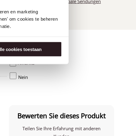
Globale Sendungen
seren en marketing
tonen' om cookies te beheren
atie.
lle cookies toestaan
Amerika
Nein
Bewerten Sie dieses Produkt
Teilen Sie Ihre Erfahrung mit anderen