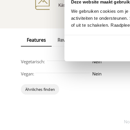
Deze website maakt gebruik
Käse
Rezepte
We gebruiken cookies om je e
activiteiten te ondersteunen.
of uit te schakelen. Raadple
Features
Reviews
Vegetarisch:
Nein
Vegan:
Nein
Ähnliches finden
No