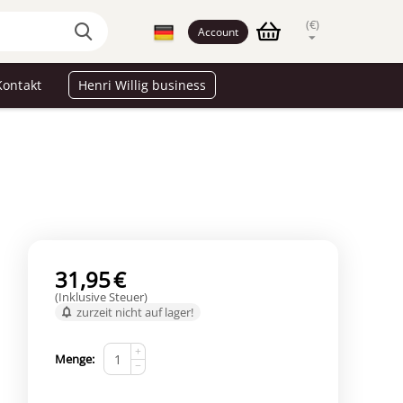
(€)
Account
Kontakt
Henri Willig business
31,95
€
(Inklusive Steuer)
zurzeit nicht auf lager!
+
Menge:
−