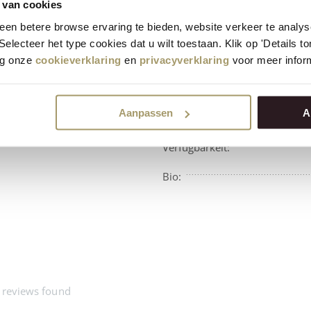
 van cookies
Premium
Käse
durchschnittlich
en betere browse ervaring te bieden, website verkeer te analy
bewertet mit 9.5
 Selecteer het type cookies dat u wilt toestaan. Klik op 'Details 
eg onze
cookieverklaring
en
privacyverklaring
voor meer inform
Aanpassen
A
Verfügbarkeit:
Bio:
 reviews found