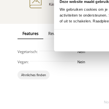
Deze website maakt gebruik
Käse
Rezepte
We gebruiken cookies om je e
activiteiten te ondersteunen.
of uit te schakelen. Raadple
Features
Reviews
Vegetarisch:
Nein
Vegan:
Nein
Ähnliches finden
No