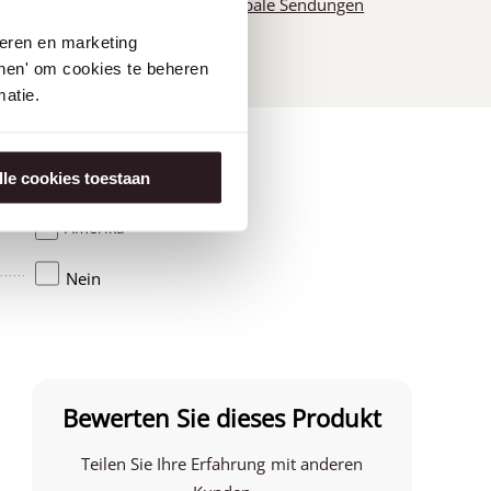
Globale Sendungen
seren en marketing
tonen' om cookies te beheren
atie.
lle cookies toestaan
Amerika
Nein
Bewerten Sie dieses Produkt
Teilen Sie Ihre Erfahrung mit anderen