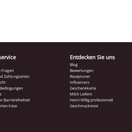
ervice
Entdecken Sie uns
Blog
te Fragen
Bewertungen
nd Zahlungsarten
Rezepturen
echt
Influencers
 Bedingungen
Geschenkkarte
z
Milch Liefern
r Barrierefreiheit
Henri Willig professionell
erten Käse
Geschmackstest