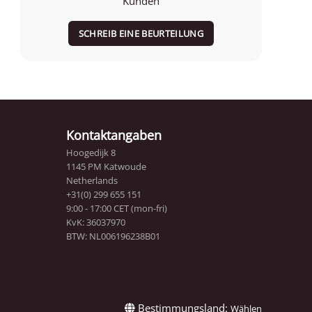
Kunden
SCHREIB EINE BEURTEILUNG
Kontaktangaben
Hoogedijk 8
1145 PM Katwoude
Netherlands
+31(0) 299 655 151
9:00 - 17:00 CET (mon-fri)
KvK: 36037970
BTW: NL006196238B01
Bestimmungsland:
Wählen