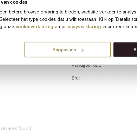
 van cookies
Premium
Käse
durchschnittlich
en betere browse ervaring te bieden, website verkeer te analy
bewertet mit 9.5
 Selecteer het type cookies dat u wilt toestaan. Klik op 'Details 
eg onze
cookieverklaring
en
privacyverklaring
voor meer inform
Aanpassen
A
Verfügbarkeit:
Bio:
 reviews found