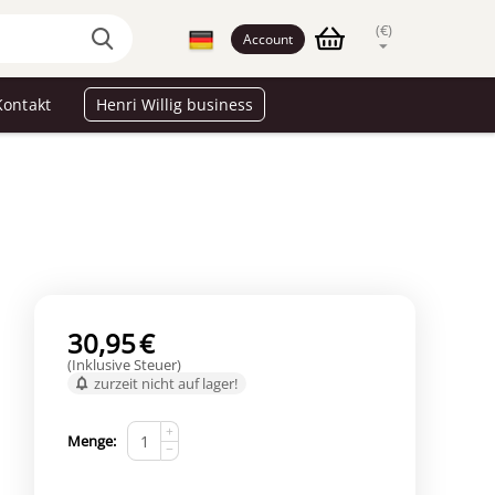
(€)
Account
Kontakt
Henri Willig business
30,95
€
(Inklusive Steuer)
zurzeit nicht auf lager!
s
+
Menge:
−