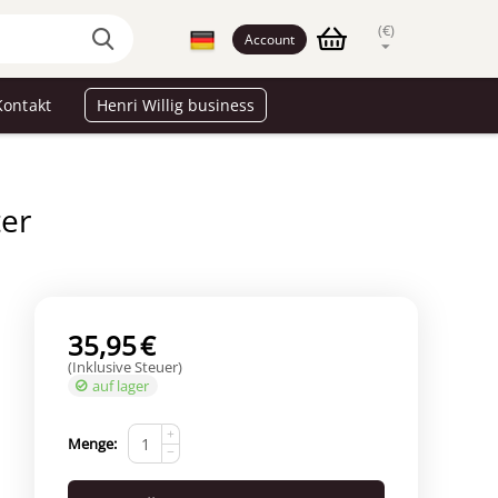
(€)
Account
Kontakt
Henri Willig business
ter
35,95
€
(Inklusive Steuer)
auf lager
+
Menge:
−