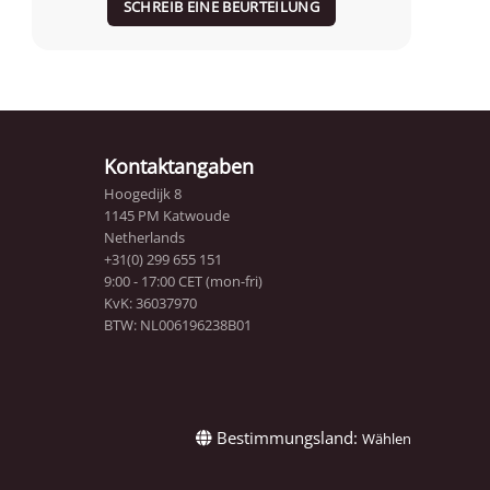
SCHREIB EINE BEURTEILUNG
Kontaktangaben
Hoogedijk 8
1145 PM Katwoude
Netherlands
+31(0) 299 655 151
9:00 - 17:00 CET (mon-fri)
KvK: 36037970
BTW: NL006196238B01
Bestimmungsland:
Wählen