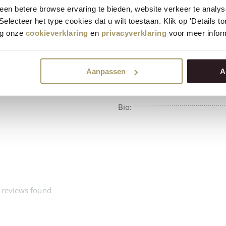
bewertet mit 9.5
en betere browse ervaring te bieden, website verkeer te analy
 Selecteer het type cookies dat u wilt toestaan. Klik op 'Details 
eg onze
cookieverklaring
en
privacyverklaring
voor meer inform
Aanpassen
A
Verfügbarkeit:
Bio:
 reviews found