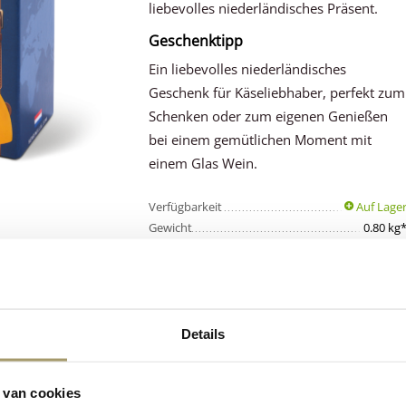
liebevolles niederländisches Präsent.
Geschenktipp
Ein liebevolles niederländisches
Geschenk für Käseliebhaber, perfekt zum
Schenken oder zum eigenen Genießen
bei einem gemütlichen Moment mit
einem Glas Wein.
Verfügbarkeit
Auf Lage
Gewicht
0.80 kg
Details
Kunden bewerte
Niederländischer
uns
Premium
Käse
durchschnittlich
 van cookies