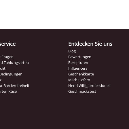
ervice
Entdecken Sie uns
Blog
te Fragen
Bewertungen
nd Zahlungsarten
Rezepturen
echt
Influencers
 Bedingungen
Geschenkkarte
z
Milch Liefern
r Barrierefreiheit
Henri Willig professionell
erten Käse
Geschmackstest