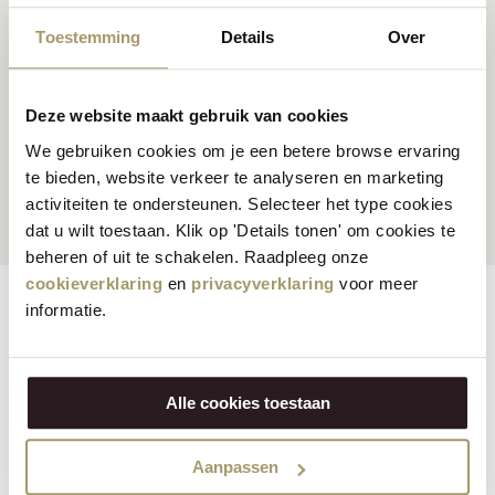
Toestemming
Details
Over
Deze website maakt gebruik van cookies
Kunden bewerten uns
We gebruiken cookies om je een betere browse ervaring
durchschnittlich
Globale Sendungen
te bieden, website verkeer te analyseren en marketing
bewertet mit 9.5
activiteiten te ondersteunen. Selecteer het type cookies
dat u wilt toestaan. Klik op 'Details tonen' om cookies te
beheren of uit te schakelen. Raadpleeg onze
cookieverklaring
en
privacyverklaring
voor meer
Features
Reviews
informatie.
Vegetarisch:
Nein
Alle cookies toestaan
Verfügbarkeit:
Europa
Aanpassen
Bio:
Nein