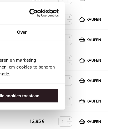
−
+
12,95
€
KAUFEN
−
Over
+
12,95
€
KAUFEN
−
+
12,95
€
seren en marketing
KAUFEN
−
tonen' om cookies te beheren
atie.
+
12,95
€
KAUFEN
−
lle cookies toestaan
+
12,95
€
KAUFEN
−
+
12,95
€
KAUFEN
−