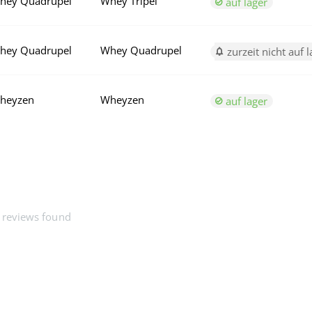
hey Quadrupel
Whey Tripel
auf lager
hey Quadrupel
Whey Quadrupel
zurzeit nicht auf l
heyzen
Wheyzen
auf lager
 reviews found