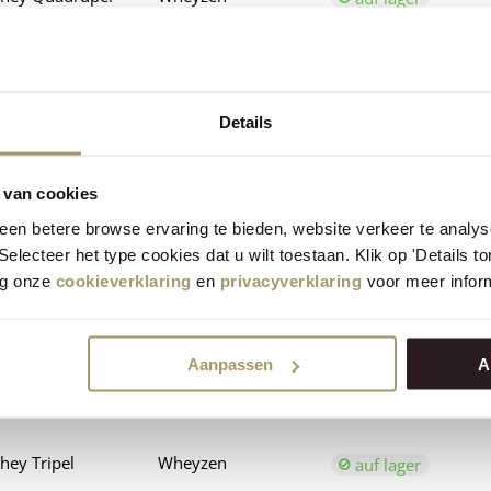
hey Quadrupel
Whey Tripel
auf lager
Details
hey Quadrupel
Whey Quadrupel
auf lager
 van cookies
heyzen
Wheyzen
en betere browse ervaring te bieden, website verkeer te analy
auf lager
 Selecteer het type cookies dat u wilt toestaan. Klik op 'Details 
eg onze
cookieverklaring
en
privacyverklaring
voor meer inform
heyzen
Whey Tripel
auf lager
Aanpassen
A
heyzen
Whey Quadrupel
auf lager
hey Tripel
Wheyzen
auf lager