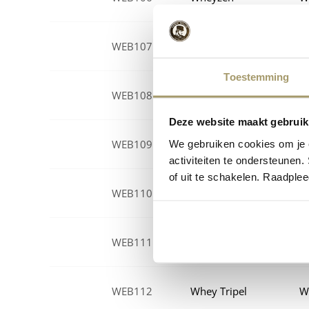
WEB107
Wheyzen
W
Toestemming
WEB108
Wheyzen
W
Deze website maakt gebruik
WEB109
Whey Tripel
W
We gebruiken cookies om je e
activiteiten te ondersteunen.
of uit te schakelen. Raadple
WEB110
Whey Tripel
W
WEB111
Whey Tripel
W
WEB112
Whey Tripel
W