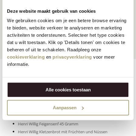
Deze website maakt gebruik van cookies
Kunden bewerten uns
We gebruiken cookies om je een betere browse ervaring
te bieden, website verkeer te analyseren en marketing
durchschnittlich
Globale Sendungen
activiteiten te ondersteunen. Selecteer het type cookies
bewertet mit 9.5
dat u wilt toestaan. Klik op 'Details tonen' om cookies te
beheren of uit te schakelen. Raadpleeg onze
cookieverklaring
en
privacyverklaring
voor meer
informatie.
Zutaten
Features
Reviews
Klicken Sie auf die folgenden Produkte, um die
Alle cookies toestaan
Nährwertinformationen zu sehen:
Henri Willig Pure Perfection by Riet Willig Bio Kuhkäse 200
Aanpassen
Gramm
Henri Willig Ziegenkäse mit Honig und Thymian 380 Gramm
Henri Willig Feigensenf 45 Gramm
Henri Willig Kletzenbrot mit Früchten und Nüssen