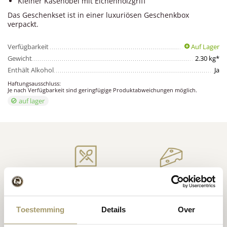
Kleiner Käsehobel mit Eichenholzgriff
Das Geschenkset ist in einer luxuriösen Geschenkbox
verpackt.
Verfügbarkeit
Auf Lager
Gewicht
2.30 kg*
Enthält Alkohol
Ja
Haftungsausschluss:
Je nach Verfügbarkeit sind geringfügige Produktabweichungen möglich.
auf lager
Niederländischer
Inspiration für Käse
Premium
Käse
Rezepte
Toestemming
Details
Over